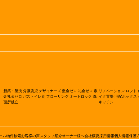
新築・築浅
分譲賃貸
デザイナーズ
敷金ゼロ
礼金ゼロ
敷
リノベーション
ロフト
金礼金ゼロ
バストイレ別
フローリング
オートロック
洗
イク置場
宅配ボックス
面所独立
キッチン
ーム
物件検索
お客様の声
スタッフ紹介
オーナー様へ
会社概要
採用情報
個人情報保護