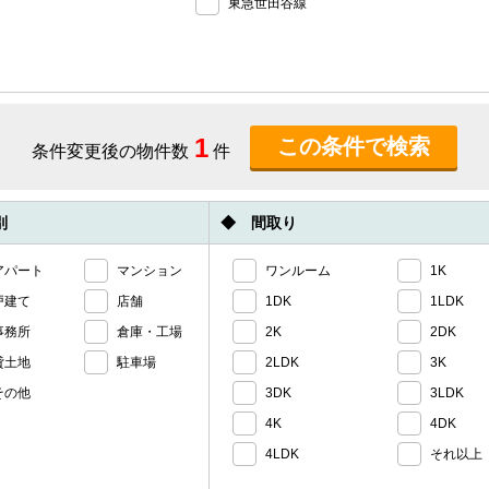
東急世田谷線
1
条件変更後の物件数
件
別
◆ 間取り
アパート
マンション
ワンルーム
1K
戸建て
店舗
1DK
1LDK
事務所
倉庫・工場
2K
2DK
貸土地
駐車場
2LDK
3K
その他
3DK
3LDK
4K
4DK
4LDK
それ以上