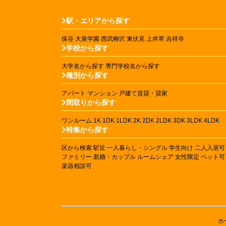
駅・エリアから探す
保谷
大泉学園
西武柳沢
東伏見
上井草
吉祥寺
学校から探す
大学名から探す
専門学校名から探す
種別から探す
アパート
マンション
戸建て賃貸・貸家
間取りから探す
ワンルーム
1K
1DK
1LDK
2K
2DK
2LDK
3DK
3LDK
4LDK
特集から探す
区から検索
駅近
一人暮らし・シングル
学生向け
二人入居可
ファミリー
新婚・カップル
ルームシェア
女性限定
ペット可
楽器相談可
ホ