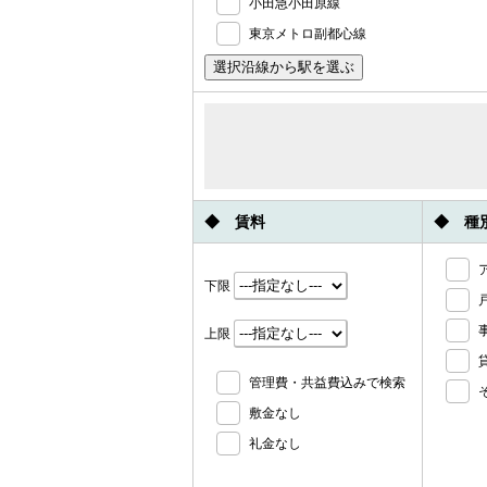
小田急小田原線
東京メトロ副都心線
◆ 賃料
◆ 種
下限
上限
管理費・共益費込みで検索
敷金なし
礼金なし