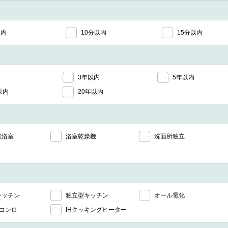
以内
10分以内
15分以内
3年以内
5年以内
以内
20年以内
能浴室
浴室乾燥機
洗面所独立
キッチン
独立型キッチン
オール電化
上コンロ
IHクッキングヒーター