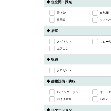
◆ 住空間・採光
最上階
角部屋
専用庭
リノベ
◆ 居室
メゾネット
フロー
エアコン
◆ 収納
クロゼット
◆ 建物設備・防犯
TVインターホン
オート
バイク置場
CATV
◆ ロケーション