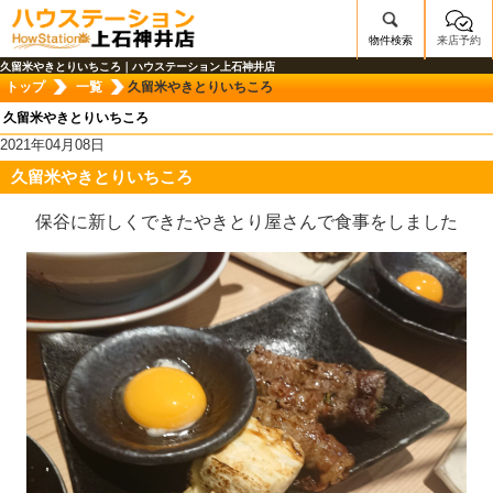
物件検索
来店予約
/mobile_img/head-logo.png
久留米やきとりいちころ｜ハウステーション上石神井店
トップ
一覧
久留米やきとりいちころ
久留米やきとりいちころ
2021年04月08日
久留米やきとりいちころ
保谷に新しくできたやきとり屋さんで食事をしました