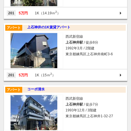
2
201
5万円
1K（14.19ｍ
）
上石神井の1K賃貸アパート
アパート
西武新宿線
上石神井駅
/ 徒歩8分
1992年3月 / 2階建
東京都練馬区上石神井南町3-6
2
201
5万円
1K（15ｍ
）
コーポ清水
アパート
西武新宿線
上石神井駅
/ 徒歩7分
1993年12月 / 3階建
東京都練馬区上石神井1-32-27