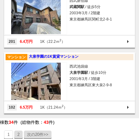
西武新宿線
武蔵関駅
/ 徒歩5分
2003年3月 / 2階建
東京都練馬区関町北2-8-1
2
201
6.4万円
1K（22.2ｍ
）
大泉学園の1K賃貸マンション
マンション
西武池袋線
大泉学園駅
/ 徒歩10分
2001年3月 / 3階建
東京都練馬区東大泉2-9-8
2
102
6.5万円
1K（21.24ｍ
）
棟数
34
件 (総物件数：
43
件)
1
2
次の20件>>