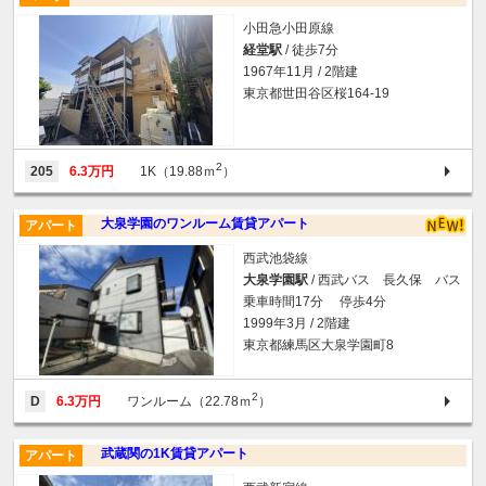
小田急小田原線
経堂駅
/ 徒歩7分
1967年11月 / 2階建
東京都世田谷区桜164-19
2
205
6.3万円
1K（19.88ｍ
）
大泉学園のワンルーム賃貸アパート
アパート
西武池袋線
大泉学園駅
/ 西武バス 長久保 バス
乗車時間17分 停歩4分
1999年3月 / 2階建
東京都練馬区大泉学園町8
2
D
6.3万円
ワンルーム（22.78ｍ
）
武蔵関の1K賃貸アパート
アパート