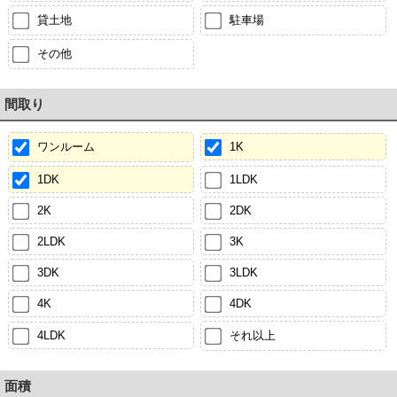
貸土地
駐車場
その他
間取り
ワンルーム
1K
1DK
1LDK
2K
2DK
2LDK
3K
3DK
3LDK
4K
4DK
4LDK
それ以上
面積