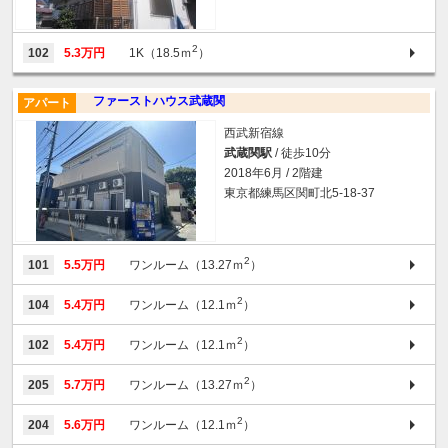
2
102
5.3万円
1K（18.5ｍ
）
ファーストハウス武蔵関
アパート
西武新宿線
武蔵関駅
/ 徒歩10分
2018年6月 / 2階建
東京都練馬区関町北5-18-37
2
101
5.5万円
ワンルーム（13.27ｍ
）
2
104
5.4万円
ワンルーム（12.1ｍ
）
2
102
5.4万円
ワンルーム（12.1ｍ
）
2
205
5.7万円
ワンルーム（13.27ｍ
）
2
204
5.6万円
ワンルーム（12.1ｍ
）