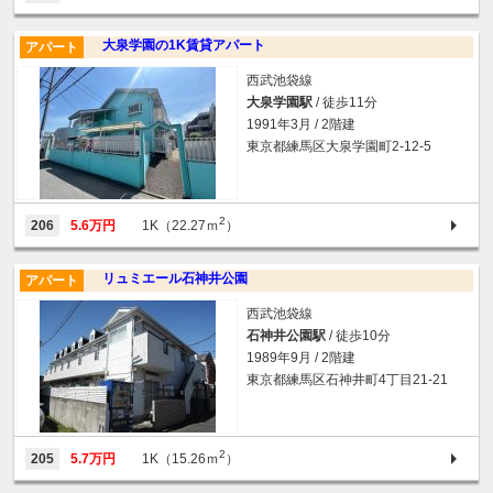
大泉学園の1K賃貸アパート
アパート
西武池袋線
大泉学園駅
/ 徒歩11分
1991年3月 / 2階建
東京都練馬区大泉学園町2-12-5
2
206
5.6万円
1K（22.27ｍ
）
リュミエール石神井公園
アパート
西武池袋線
石神井公園駅
/ 徒歩10分
1989年9月 / 2階建
東京都練馬区石神井町4丁目21-21
2
205
5.7万円
1K（15.26ｍ
）