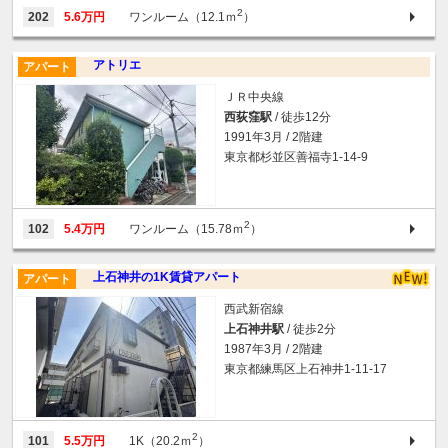
2
202
5.6万円
ワンルーム（12.1ｍ
）
アトリエ
アパート
ＪＲ中央線
西荻窪駅
/ 徒歩12分
1991年3月 / 2階建
東京都杉並区善福寺1-14-9
2
102
5.4万円
ワンルーム（15.78ｍ
）
上石神井の1K賃貸アパート
アパート
西武新宿線
上石神井駅
/ 徒歩2分
1987年3月 / 2階建
東京都練馬区上石神井1-11-17
2
101
5.5万円
1K（20.2ｍ
）