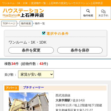
ワンルーム・1K・1DK ｜賃貸物件一覧｜上石神井の賃貸ならハウステーション上石神井店
物件検索
来店予約
/mobile_img/head-logo.png
TOPページ
>
物件検索
>
物件一覧
選択中の条件
ワンルーム・1K・1DK
条件を変更
条件を保存
棟数
34
件 (総物件数：
43
件)
並び順 ：
プチティーケー
アパート
西武池袋線
大泉学園駅
/ 徒歩14分
1992年11月 / 地上2階建/地下1階建
東京都練馬区東大泉7-27-27