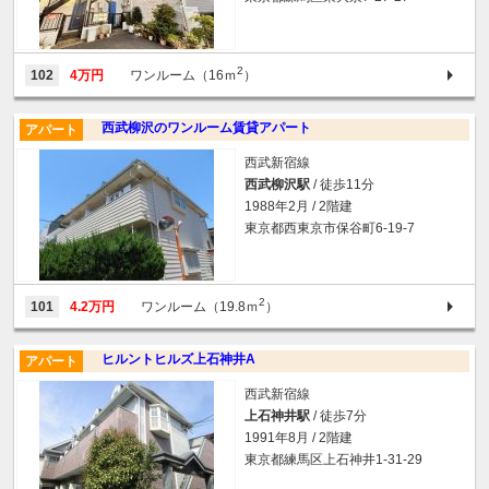
2
102
4万円
ワンルーム（16ｍ
）
西武柳沢のワンルーム賃貸アパート
アパート
西武新宿線
西武柳沢駅
/ 徒歩11分
1988年2月 / 2階建
東京都西東京市保谷町6-19-7
2
101
4.2万円
ワンルーム（19.8ｍ
）
ヒルントヒルズ上石神井A
アパート
西武新宿線
上石神井駅
/ 徒歩7分
1991年8月 / 2階建
東京都練馬区上石神井1-31-29