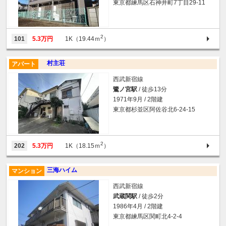
東京都練馬区石神井町7丁目29-11
2
101
5.3万円
1K（19.44ｍ
）
村主荘
アパート
西武新宿線
鷺ノ宮駅
/ 徒歩13分
1971年9月 / 2階建
東京都杉並区阿佐谷北6-24-15
2
202
5.3万円
1K（18.15ｍ
）
三海ハイム
マンション
西武新宿線
武蔵関駅
/ 徒歩2分
1986年4月 / 2階建
東京都練馬区関町北4-2-4