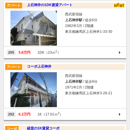
上石神井の1DK賃貸アパート
アパート
西武新宿線
上石神井駅
/ 徒歩6分
1982年3月 / 2階建
東京都練馬区上石神井1-33-30
2
205
5.8万円
1DK（23ｍ
）
コーポ上石神井
アパート
西武新宿線
上石神井駅
/ 徒歩9分
1971年2月 / 2階建
東京都練馬区上石神井3-28-21
2
202
6.3万円
1K（17.01ｍ
）
経堂の1K賃貸コーポ
コーポ