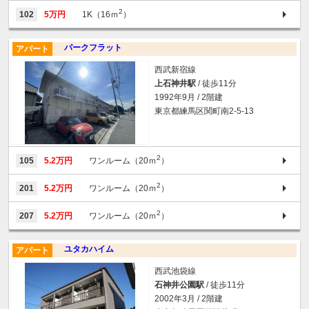
2
102
5万円
1K（16ｍ
）
パークフラット
アパート
西武新宿線
上石神井駅
/ 徒歩11分
1992年9月 / 2階建
東京都練馬区関町南2-5-13
2
105
5.2万円
ワンルーム（20ｍ
）
2
201
5.2万円
ワンルーム（20ｍ
）
2
207
5.2万円
ワンルーム（20ｍ
）
ユタカハイム
アパート
西武池袋線
石神井公園駅
/ 徒歩11分
2002年3月 / 2階建