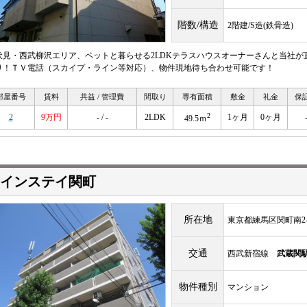
階数/構造
2階建/S造(鉄骨造)
伏見・西武柳沢エリア、ペットと暮らせる2LDKテラスハウスオーナーさんと当社が
り！ＴＶ電話（スカイプ・ライン等対応）、物件現地待ち合わせ可能です！
部屋番号
賃料
共益 / 管理費
間取り
専有面積
敷金
礼金
保
2
2
9万円
- / -
2LDK
1ヶ月
0ヶ月
49.5ｍ
インステイ関町
所在地
東京都練馬区関町南2-2
交通
西武新宿線
武蔵関
物件種別
マンション