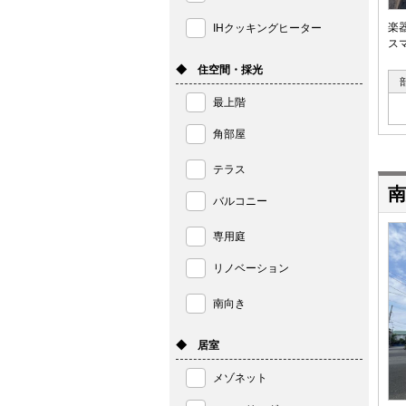
楽
IHクッキングヒーター
ス
◆ 住空間・採光
最上階
角部屋
テラス
南
バルコニー
専用庭
リノベーション
南向き
◆ 居室
メゾネット