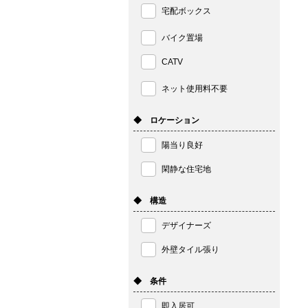
宅配ボックス
バイク置場
CATV
ネット使用料不要
◆ ロケーション
陽当り良好
閑静な住宅地
◆ 構造
デザイナーズ
外壁タイル張り
◆ 条件
即入居可