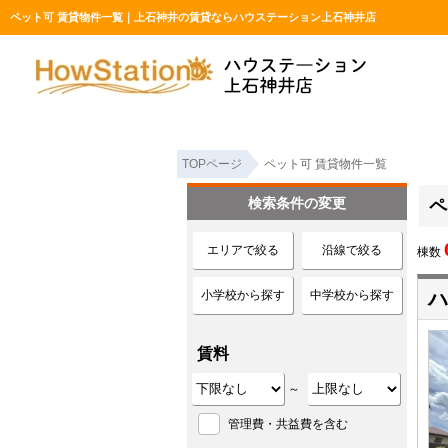
ペット可 賃貸物件一覧｜上石神井の賃貸ならハウステーション上石神井店
TOPページ
ペット可 賃貸物件一覧
検索条件の変更
ペ
エリアで絞る
沿線で絞る
棟数
小学校から探す
中学校から探す
ハ
賃料
～
管理費・共益費を含む