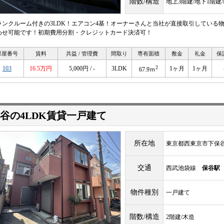
階数/構造
地上3階建/地下1階建
ランクルーム付きの3LDK！エアコン4基！オーナーさんと当社が直接取引している
わせ可能です！初期費用分割・クレジットカード決済可！
部屋番号
賃料
共益 / 管理費
間取り
専有面積
敷金
礼金
保
2
103
16.5万円
5,000円 / -
3LDK
1ヶ月
1ヶ月
67.9ｍ
谷の4LDK賃貸一戸建て
所在地
東京都西東京市下保谷3-
交通
西武池袋線
保谷駅
物件種別
一戸建て
階数/構造
2階建/木造