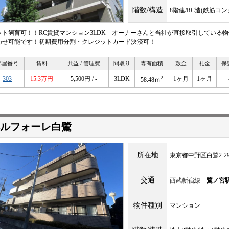
階数/構造
8階建/RC造(鉄筋コ
ット飼育可！！RC賃貸マンション3LDK オーナーさんと当社が直接取引している
わせ可能です！初期費用分割・クレジットカード決済可！
部屋番号
賃料
共益 / 管理費
間取り
専有面積
敷金
礼金
保
2
303
15.3万円
5,500円 / -
3LDK
1ヶ月
1ヶ月
58.48ｍ
ルフォーレ白鷺
所在地
東京都中野区白鷺2-29
交通
西武新宿線
鷺ノ宮
物件種別
マンション