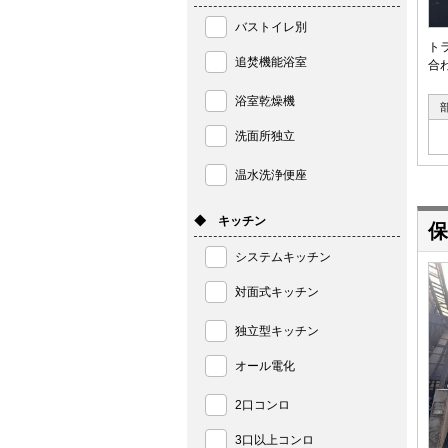
バストイレ別
ト
追焚機能浴室
合
浴室乾燥機
洗面所独立
温水洗浄便座
◆ キッチン
保
システムキッチン
対面式キッチン
独立型キッチン
オール電化
2口コンロ
3口以上コンロ