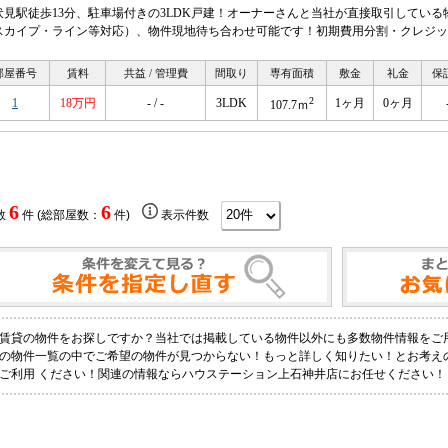
伏見駅徒歩13分、駐車場付きの3LDK戸建！オーナーさんと当社が直接取引している
スカイプ・ライン等対応）、物件現地待ち合わせ可能です！初期費用分割・クレジッ
部屋番号
賃料
共益 / 管理費
間取り
専有面積
敷金
礼金
保
2
1
18万円
- / -
3LDK
1ヶ月
0ヶ月
107.7ｍ
6
6
数
件 (総部屋数：
件)
表示件数
賃貸の物件をお探しですか？当社では掲載している物件以外にも多数物件情報をご
の物件一覧の中でご希望の物件が見つからない！もっと詳しく知りたい！とお考え
ご利用 ください！関連の情報ならハウステーション上石神井店にお任せください！