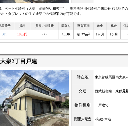
器、ペット相談可（大型、多頭飼い相談可）、事務所利用相談可ご来店せず現地での
マホ・タブレットのＴＶ通話での代理案内が可能です。
部屋番号
賃料
共益 / 管理費
間取り
専有面積
敷金
礼金
保
2
001
18万円
- / -
4LDK
1ヶ月
1ヶ月
91.77ｍ
大泉2丁目戸建
所在地
東京都練馬区南大泉2-3
交通
西武新宿線
東伏見
物件種別
一戸建て
階数/構造
2階建/木造