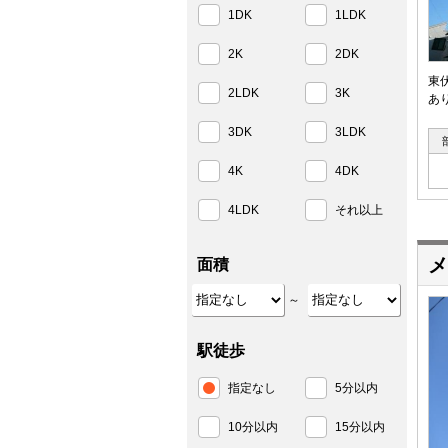
1DK
1LDK
2K
2DK
東
2LDK
3K
あ
3DK
3LDK
4K
4DK
4LDK
それ以上
メ
面積
～
駅徒歩
指定なし
5分以内
10分以内
15分以内