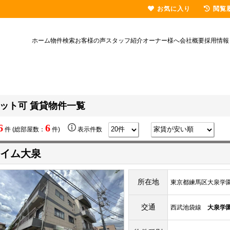
お気に入り
閲覧
ホーム
物件検索
お客様の声
スタッフ紹介
オーナー様へ
会社概要
採用情報
ット可 賃貸物件一覧
6
6
件 (総部屋数：
件)
表示件数
イム大泉
所在地
東京都練馬区大泉学園町2
交通
西武池袋線
大泉学