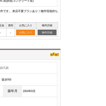
/RC造(鉄筋コンクリート造)
物件です。 来店不要プランあり！物件現地待ち
証金
償却
お気に入り
物件詳細
-
-
お気に入り
物件詳細
7-21
徒歩9分
築年月
2004年8月