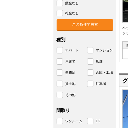
敷金なし
礼金なし
ペ
ジ
種別
アパート
マンション
戸建て
店舗
事務所
倉庫・工場
グ
貸土地
駐車場
その他
間取り
ワンルーム
1K