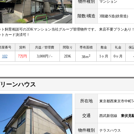
物件種別
マンション
階数/構造
3階建/S造(鉄骨造)
ット飼育相談可の2DKマンション当社グループ管理物件です。 来店不要プランあり
ットカード決済可！
部屋番号
賃料
共益 / 管理費
間取り
専有面積
敷金
礼金
保
2
102
7万円
3,000円 / -
2DK
1ヶ月
0ヶ月
38ｍ
リーンハウス
所在地
東京都西東京市中町5-1
交通
西武新宿線
東伏見
物件種別
テラスハウス