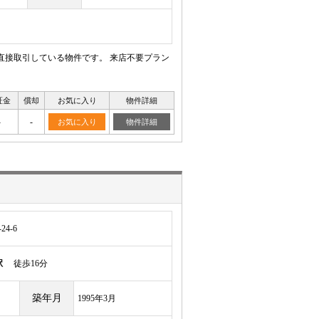
直接取引している物件です。 来店不要プラン
証金
償却
お気に入り
物件詳細
-
-
お気に入り
物件詳細
4-6
駅
徒歩16分
築年月
1995年3月