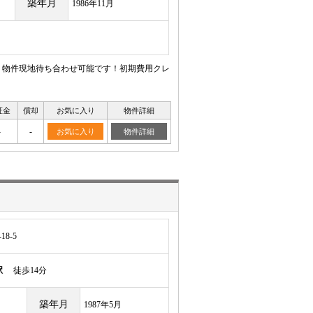
築年月
1986年11月
！物件現地待ち合わせ可能です！初期費用クレ
証金
償却
お気に入り
物件詳細
-
-
お気に入り
物件詳細
8-5
駅
徒歩14分
築年月
1987年5月