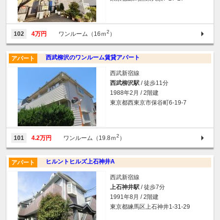
2
102
4万円
ワンルーム（16ｍ
）
西武柳沢のワンルーム賃貸アパート
アパート
西武新宿線
西武柳沢駅
/ 徒歩11分
1988年2月 / 2階建
東京都西東京市保谷町6-19-7
2
101
4.2万円
ワンルーム（19.8ｍ
）
ヒルントヒルズ上石神井A
アパート
西武新宿線
上石神井駅
/ 徒歩7分
1991年8月 / 2階建
東京都練馬区上石神井1-31-29