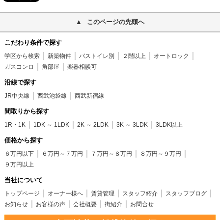
このページの先頭へ
こだわり条件で探す
学区から検索
新築物件
バストイレ別
２階以上
オートロック
ガスコンロ
角部屋
楽器相談可
沿線で探す
JR中央線
西武池袋線
西武新宿線
間取りから探す
1R・1K
1DK ～ 1LDK
2K ～ 2LDK
3K ～ 3LDK
3LDK以上
価格から探す
６万円以下
６万円～７万円
７万円～８万円
８万円～９万円
９万円以上
当社について
トップページ
オーナー様へ
賃貸管理
スタッフ紹介
スタッフブログ
お知らせ
お客様の声
会社概要
街紹介
お問合せ