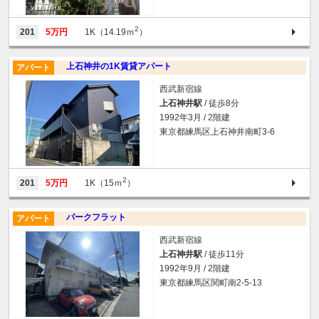
2
201
5万円
1K（14.19ｍ
）
上石神井の1K賃貸アパート
アパート
西武新宿線
上石神井駅
/ 徒歩8分
1992年3月 / 2階建
東京都練馬区上石神井南町3-6
2
201
5万円
1K（15ｍ
）
パークフラット
アパート
西武新宿線
上石神井駅
/ 徒歩11分
1992年9月 / 2階建
東京都練馬区関町南2-5-13