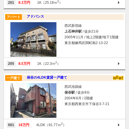
2
201
8.3万円
1K（25.18ｍ
）
アドバンス
アパート
西武新宿線
上石神井駅
/ 徒歩21分
2005年11月 / 地上2階建/地下1階建
東京都練馬区関町南2-13-22
2
205
8.5万円
1K（22.3ｍ
）
保谷の4LDK賃貸一戸建て
一戸建て
西武池袋線
保谷駅
/ 徒歩9分
2004年8月 / 2階建
東京都西東京市下保谷3-7-21
2
001
18万円
4LDK（91.77ｍ
）