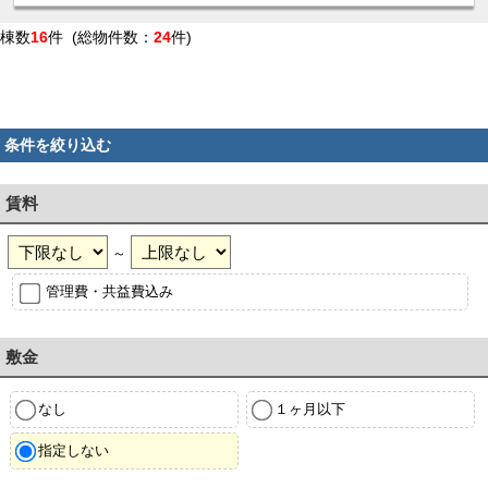
棟数
16
件 (総物件数：
24
件)
条件を絞り込む
賃料
～
管理費・共益費込み
敷金
なし
１ヶ月以下
指定しない