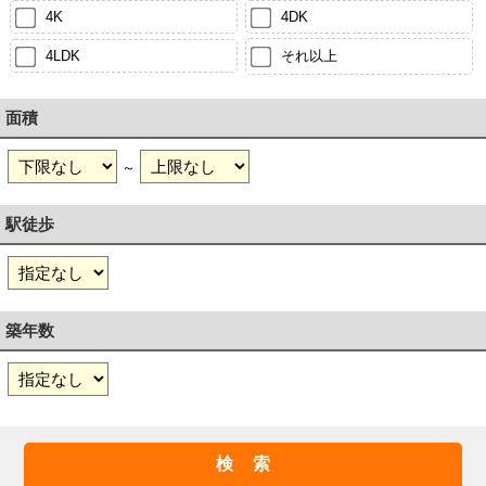
4K
4DK
4LDK
それ以上
面積
～
駅徒歩
築年数