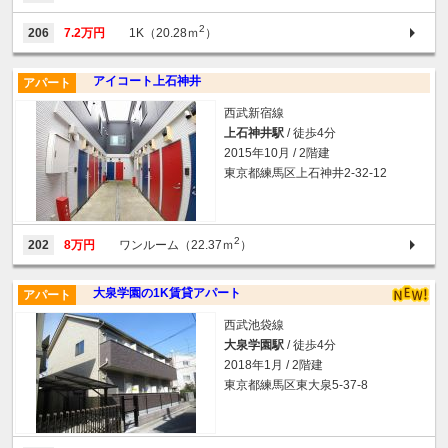
2
206
7.2万円
1K（20.28ｍ
）
アイコート上石神井
アパート
西武新宿線
上石神井駅
/ 徒歩4分
2015年10月 / 2階建
東京都練馬区上石神井2-32-12
2
202
8万円
ワンルーム（22.37ｍ
）
大泉学園の1K賃貸アパート
アパート
西武池袋線
大泉学園駅
/ 徒歩4分
2018年1月 / 2階建
東京都練馬区東大泉5-37-8