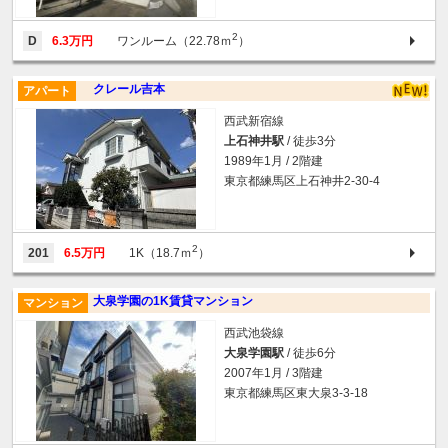
2
D
6.3万円
ワンルーム（22.78ｍ
）
クレール吉本
アパート
西武新宿線
上石神井駅
/ 徒歩3分
1989年1月 / 2階建
東京都練馬区上石神井2-30-4
2
201
6.5万円
1K（18.7ｍ
）
大泉学園の1K賃貸マンション
マンション
西武池袋線
大泉学園駅
/ 徒歩6分
2007年1月 / 3階建
東京都練馬区東大泉3-3-18