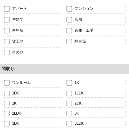
アパート
マンション
戸建て
店舗
事務所
倉庫・工場
貸土地
駐車場
その他
間取り
ワンルーム
1K
1DK
1LDK
2K
2DK
2LDK
3K
3DK
3LDK