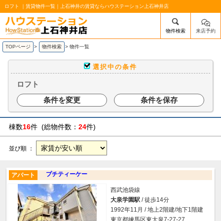
ロフト ｜賃貸物件一覧｜上石神井の賃貸ならハウステーション上石神井店
物件検索
来店予約
/mobile_img/head-logo.png
TOPページ
>
物件検索
>
物件一覧
選択中の条件
ロフト
条件を変更
条件を保存
棟数
16
件 (総物件数：
24
件)
並び順 ：
プチティーケー
アパート
西武池袋線
大泉学園駅
/ 徒歩14分
1992年11月 / 地上2階建/地下1階建
東京都練馬区東大泉7-27-27