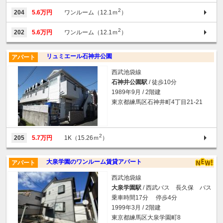
2
204
5.6万円
ワンルーム（12.1ｍ
）
2
202
5.6万円
ワンルーム（12.1ｍ
）
リュミエール石神井公園
アパート
西武池袋線
石神井公園駅
/ 徒歩10分
1989年9月 / 2階建
東京都練馬区石神井町4丁目21-21
2
205
5.7万円
1K（15.26ｍ
）
大泉学園のワンルーム賃貸アパート
アパート
西武池袋線
大泉学園駅
/ 西武バス 長久保 バス
乗車時間17分 停歩4分
1999年3月 / 2階建
東京都練馬区大泉学園町8