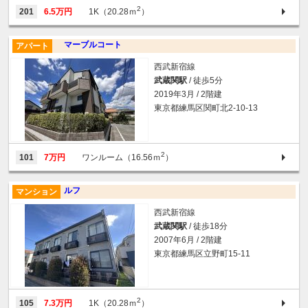
2
201
6.5万円
1K（20.28ｍ
）
マーブルコート
アパート
西武新宿線
武蔵関駅
/ 徒歩5分
2019年3月 / 2階建
東京都練馬区関町北2-10-13
2
101
7万円
ワンルーム（16.56ｍ
）
ルフ
マンション
西武新宿線
武蔵関駅
/ 徒歩18分
2007年6月 / 2階建
東京都練馬区立野町15-11
2
105
7.3万円
1K（20.28ｍ
）