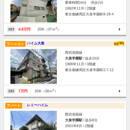
乗車時間16分 停歩2分
1992年11月 / 2階建
東京都練馬区大泉学園町8-29-4
2
103
6.8万円
2DK（37ｍ
）
ハイム大泉
マンション
西武池袋線
大泉学園駅
/ 徒歩10分
1986年11月 / 3階建
東京都練馬区大泉学園町2-7-12
2
102
7万円
2DK（38ｍ
）
レミーハイム
アパート
西武池袋線
大泉学園駅
/ 徒歩8分
2001年8月 / 2階建