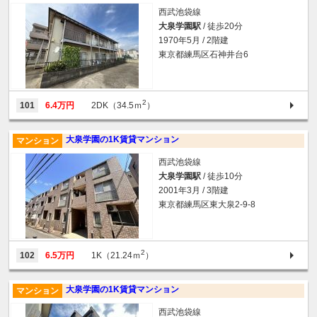
西武池袋線
大泉学園駅
/ 徒歩20分
1970年5月 / 2階建
東京都練馬区石神井台6
2
101
6.4万円
2DK（34.5ｍ
）
大泉学園の1K賃貸マンション
マンション
西武池袋線
大泉学園駅
/ 徒歩10分
2001年3月 / 3階建
東京都練馬区東大泉2-9-8
2
102
6.5万円
1K（21.24ｍ
）
大泉学園の1K賃貸マンション
マンション
西武池袋線