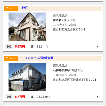
静荘
アパート
西武池袋線
保谷駅
/ 徒歩10分
1979年8月 / 2階建
東京都西東京市東町6-3-8
2
102
5.5万円
2K（31.6ｍ
）
リュミエール石神井公園
アパート
西武池袋線
石神井公園駅
/ 徒歩10分
1989年9月 / 2階建
東京都練馬区石神井町4丁目21-21
2
205
5.7万円
1K（15.26ｍ
）