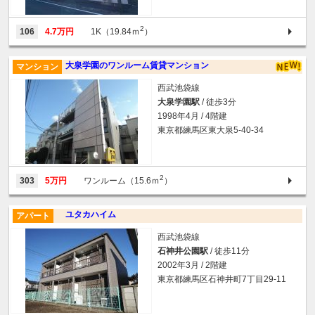
2
106
4.7万円
1K（19.84ｍ
）
大泉学園のワンルーム賃貸マンション
マンション
西武池袋線
大泉学園駅
/ 徒歩3分
1998年4月 / 4階建
東京都練馬区東大泉5-40-34
2
303
5万円
ワンルーム（15.6ｍ
）
ユタカハイム
アパート
西武池袋線
石神井公園駅
/ 徒歩11分
2002年3月 / 2階建
東京都練馬区石神井町7丁目29-11