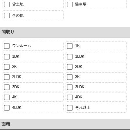
貸土地
駐車場
その他
間取り
ワンルーム
1K
1DK
1LDK
2K
2DK
2LDK
3K
3DK
3LDK
4K
4DK
4LDK
それ以上
面積