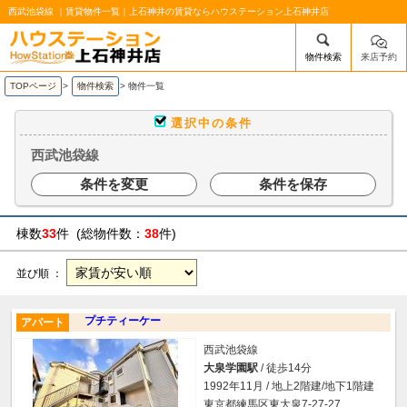
西武池袋線 ｜賃貸物件一覧｜上石神井の賃貸ならハウステーション上石神井店
物件検索
来店予約
/mobile_img/head-logo.png
TOPページ
>
物件検索
>
物件一覧
選択中の条件
西武池袋線
条件を変更
条件を保存
棟数
33
件 (総物件数：
38
件)
並び順 ：
プチティーケー
アパート
西武池袋線
大泉学園駅
/ 徒歩14分
1992年11月 / 地上2階建/地下1階建
東京都練馬区東大泉7-27-27