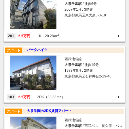
大泉学園駅
/ 徒歩6分
2007年1月 / 3階建
東京都練馬区東大泉3-3-18
2
201
6.5万円
1K（20.28ｍ
）
パークハイツ
アパート
西武池袋線
大泉学園駅
/ 徒歩19分
1983年8月 / 2階建
東京都練馬区石神井台2-29-46
2
103
6.5万円
2DK（33.33ｍ
）
大泉学園の2DK賃貸アパート
アパート
西武池袋線
大泉学園駅
/ 西武バス 長久保 バス