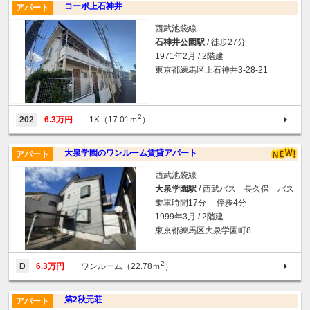
コーポ上石神井
アパート
西武池袋線
石神井公園駅
/ 徒歩27分
1971年2月 / 2階建
東京都練馬区上石神井3-28-21
2
202
6.3万円
1K（17.01ｍ
）
大泉学園のワンルーム賃貸アパート
アパート
西武池袋線
大泉学園駅
/ 西武バス 長久保 バス
乗車時間17分 停歩4分
1999年3月 / 2階建
東京都練馬区大泉学園町8
2
D
6.3万円
ワンルーム（22.78ｍ
）
第2秋元荘
アパート