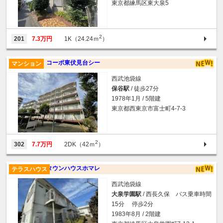
東京都練馬区東大泉5
2
201
7.3万円
1K（24.24ｍ
）
コーポ東伏見台シー
マンション
西武池袋線
保谷駅
/ 徒歩27分
1978年1月 / 5階建
東京都西東京市富士町4-7-3
2
302
7.7万円
2DK（42ｍ
）
タウンハウスホマレ
テラスハウス
西武池袋線
大泉学園駅
/ 西長久保 バス乗車時間
15分 停歩2分
1983年8月 / 2階建