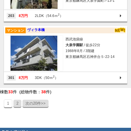
東京都練馬区大泉学園町7-13-1
2
203
8万円
2LDK（54.6ｍ
）
ヴィラ本橋
マンション
西武池袋線
大泉学園駅
/ 徒歩22分
1988年8月 / 3階建
東京都練馬区石神井台５-22-14
2
301
8万円
3DK（50ｍ
）
棟数
33
件 (総物件数：
38
件)
1
2
次の20件>>