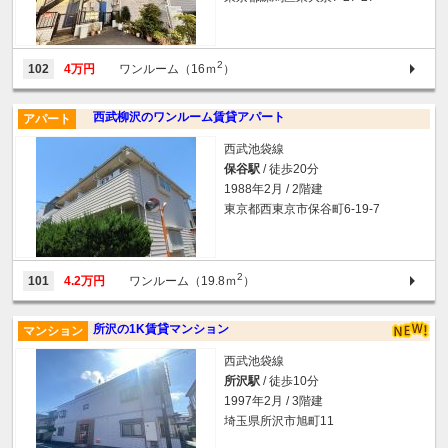
2
102
4万円
ワンルーム（16ｍ
）
西武柳沢のワンルーム賃貸アパート
アパート
西武池袋線
保谷駅
/ 徒歩20分
1988年2月 / 2階建
東京都西東京市保谷町6-19-7
2
101
4.2万円
ワンルーム（19.8ｍ
）
所沢の1K賃貸マンション
マンション
西武池袋線
所沢駅
/ 徒歩10分
1997年2月 / 3階建
埼玉県所沢市旭町11