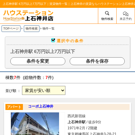
上石神井駅 6万円以上7万円以下｜賃貸物件一覧｜上石神井の賃貸ならハウステーション上石神井
物件検索
来店予約
/mobile_img/head-logo.png
TOPページ
>
物件検索
>
物件一覧
選択中の条件
上石神井駅 6万円以上7万円以下
条件を変更
条件を保存
棟数
7
件 (総物件数：
7
件)
並び順 ：
コーポ上石神井
アパート
西武新宿線
上石神井駅
/ 徒歩9分
1971年2月 / 2階建
東京都練馬区上石神井3-28-21