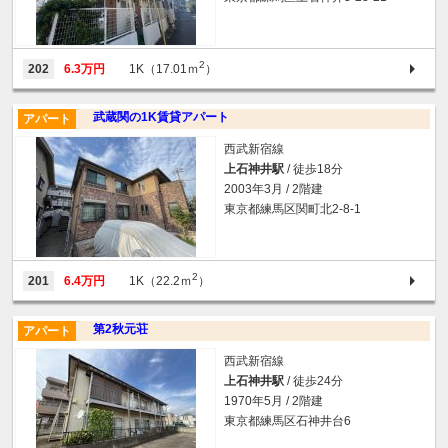
2
202
6.3万円
1K（17.01ｍ
）
武蔵関の1K賃貸アパート
アパート
西武新宿線
上石神井駅
/ 徒歩18分
2003年3月 / 2階建
東京都練馬区関町北2-8-1
2
201
6.4万円
1K（22.2ｍ
）
第2秋元荘
アパート
西武新宿線
上石神井駅
/ 徒歩24分
1970年5月 / 2階建
東京都練馬区石神井台6