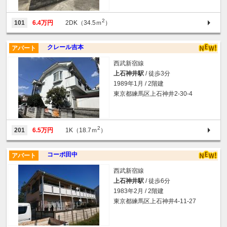
2
101
6.4万円
2DK（34.5ｍ
）
クレール吉本
アパート
西武新宿線
上石神井駅
/ 徒歩3分
1989年1月 / 2階建
東京都練馬区上石神井2-30-4
2
201
6.5万円
1K（18.7ｍ
）
コーポ田中
アパート
西武新宿線
上石神井駅
/ 徒歩6分
1983年2月 / 2階建
東京都練馬区上石神井4-11-27