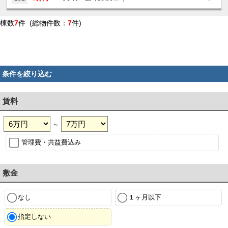
棟数
7
件 (総物件数：
7
件)
条件を絞り込む
賃料
～
管理費・共益費込み
敷金
なし
１ヶ月以下
指定しない