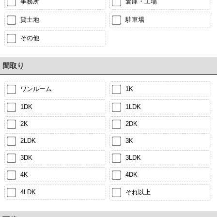
事務所
倉庫・工場
貸土地
駐車場
その他
間取り
ワンルーム
1K
1DK
1LDK
2K
2DK
2LDK
3K
3DK
3LDK
4K
4DK
4LDK
それ以上