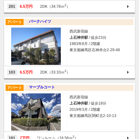
2
201
6.5万円
2DK（34.78ｍ
）
パークハイツ
アパート
西武新宿線
上石神井駅
/ 徒歩23分
1983年8月 / 2階建
東京都練馬区石神井台2-29-46
2
103
6.5万円
2DK（33.33ｍ
）
マーブルコート
アパート
西武新宿線
上石神井駅
/ 徒歩18分
2019年3月 / 2階建
東京都練馬区関町北2-10-13
2
101
7万円
ワンルーム（16.56ｍ
）