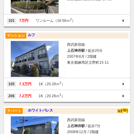
2
101
7万円
ワンルーム（16.56ｍ
）
ルフ
マンション
西武新宿線
上石神井駅
/ 徒歩20分
2007年6月 / 2階建
東京都練馬区立野町15-11
2
105
7.3万円
1K（20.28ｍ
）
2
206
7.2万円
1K（20.28ｍ
）
ホワイトパレス
アパート
西武新宿線
上石神井駅
/ 徒歩7分
2008年12月 / 2階建