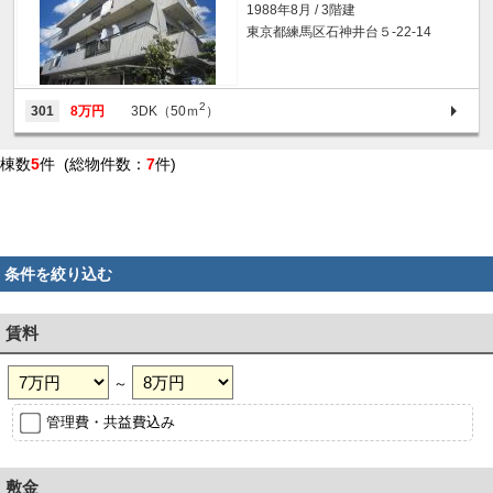
1988年8月 / 3階建
東京都練馬区石神井台５-22-14
2
301
8万円
3DK（50ｍ
）
棟数
5
件 (総物件数：
7
件)
条件を絞り込む
賃料
～
管理費・共益費込み
敷金