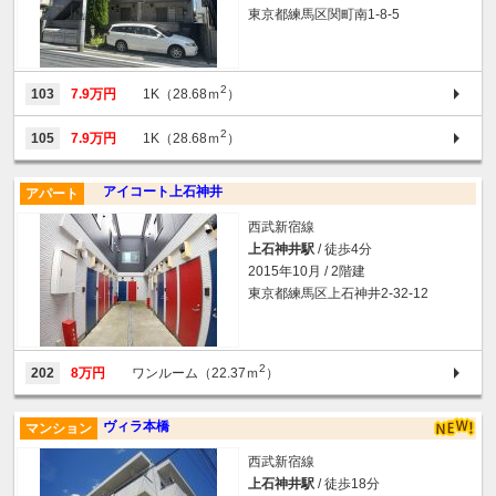
東京都練馬区関町南1-8-5
2
103
7.9万円
1K（28.68ｍ
）
2
105
7.9万円
1K（28.68ｍ
）
アイコート上石神井
アパート
西武新宿線
上石神井駅
/ 徒歩4分
2015年10月 / 2階建
東京都練馬区上石神井2-32-12
2
202
8万円
ワンルーム（22.37ｍ
）
ヴィラ本橋
マンション
西武新宿線
上石神井駅
/ 徒歩18分