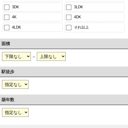
3DK
3LDK
4K
4DK
4LDK
それ以上
面積
～
駅徒歩
築年数