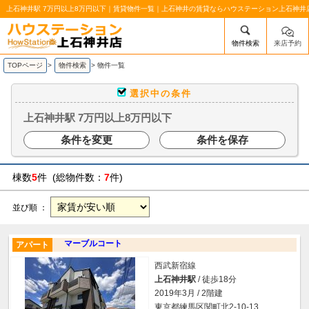
上石神井駅 7万円以上8万円以下｜賃貸物件一覧｜上石神井の賃貸ならハウステーション上石神井
物件検索
来店予約
/mobile_img/head-logo.png
TOPページ
>
物件検索
>
物件一覧
選択中の条件
上石神井駅 7万円以上8万円以下
条件を変更
条件を保存
棟数
5
件 (総物件数：
7
件)
並び順 ：
マーブルコート
アパート
西武新宿線
上石神井駅
/ 徒歩18分
2019年3月 / 2階建
東京都練馬区関町北2-10-13