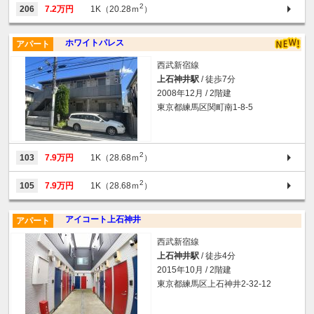
2
206
7.2万円
1K（20.28ｍ
）
ホワイトパレス
アパート
西武新宿線
上石神井駅
/ 徒歩7分
2008年12月 / 2階建
東京都練馬区関町南1-8-5
2
103
7.9万円
1K（28.68ｍ
）
2
105
7.9万円
1K（28.68ｍ
）
アイコート上石神井
アパート
西武新宿線
上石神井駅
/ 徒歩4分
2015年10月 / 2階建
東京都練馬区上石神井2-32-12