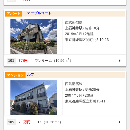
マーブルコート
アパート
西武新宿線
上石神井駅
/ 徒歩18分
2019年3月 / 2階建
東京都練馬区関町北2-10-13
2
101
7万円
ワンルーム（16.56ｍ
）
ルフ
マンション
西武新宿線
上石神井駅
/ 徒歩20分
2007年6月 / 2階建
東京都練馬区立野町15-11
2
105
7.3万円
1K（20.28ｍ
）