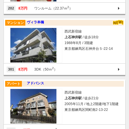
2
202
8万円
ワンルーム（22.37ｍ
）
ヴィラ本橋
マンション
西武新宿線
上石神井駅
/ 徒歩18分
1988年8月 / 3階建
東京都練馬区石神井台５-22-14
2
301
8万円
3DK（50ｍ
）
アドバンス
アパート
西武新宿線
上石神井駅
/ 徒歩21分
2005年11月 / 地上2階建/地下1階建
東京都練馬区関町南2-13-22