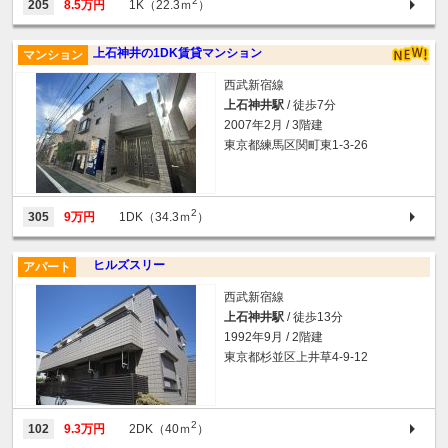
2
205
8.5万円
1K（22.3ｍ
）
上石神井の1DK賃貸マンション
マンション
西武新宿線
上石神井駅
/ 徒歩7分
2007年2月 / 3階建
東京都練馬区関町東1-3-26
2
305
9万円
1DK（34.3ｍ
）
ヒルズスリー
アパート
西武新宿線
上石神井駅
/ 徒歩13分
1992年9月 / 2階建
東京都杉並区上井草4-9-12
2
102
9.3万円
2DK（40ｍ
）