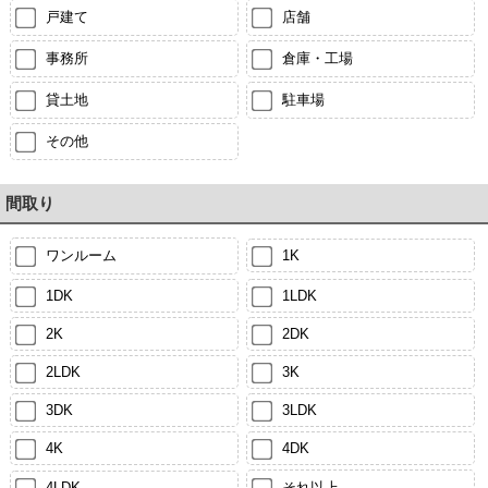
戸建て
店舗
事務所
倉庫・工場
貸土地
駐車場
その他
間取り
ワンルーム
1K
1DK
1LDK
2K
2DK
2LDK
3K
3DK
3LDK
4K
4DK
4LDK
それ以上