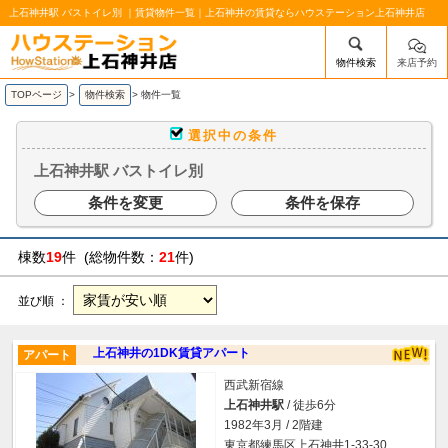
上石神井駅 バストイレ別 ｜賃貸物件一覧｜上石神井の賃貸ならハウステーション上石神井店
物件検索
来店予約
/mobile_img/head-logo.png
TOPページ
>
物件検索
>
物件一覧
選択中の条件
上石神井駅 バストイレ別
条件を変更
条件を保存
棟数
19
件 (総物件数：
21
件)
並び順 ：
上石神井の1DK賃貸アパート
アパート
西武新宿線
上石神井駅
/ 徒歩6分
1982年3月 / 2階建
東京都練馬区上石神井1-33-30