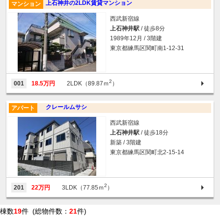
上石神井の2LDK賃貸マンション
マンション
西武新宿線
上石神井駅
/ 徒歩8分
1989年12月 / 3階建
東京都練馬区関町南1-12-31
2
001
18.5万円
2LDK（89.87ｍ
）
クレールムサシ
アパート
西武新宿線
上石神井駅
/ 徒歩18分
新築 / 3階建
東京都練馬区関町北2-15-14
2
201
22万円
3LDK（77.85ｍ
）
棟数
19
件 (総物件数：
21
件)