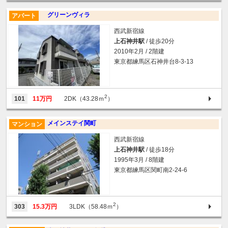
グリーンヴィラ
アパート
西武新宿線
上石神井駅
/ 徒歩20分
2010年2月 / 2階建
東京都練馬区石神井台8-3-13
2
101
11万円
2DK（43.28ｍ
）
メインステイ関町
マンション
西武新宿線
上石神井駅
/ 徒歩18分
1995年3月 / 8階建
東京都練馬区関町南2-24-6
2
303
15.3万円
3LDK（58.48ｍ
）