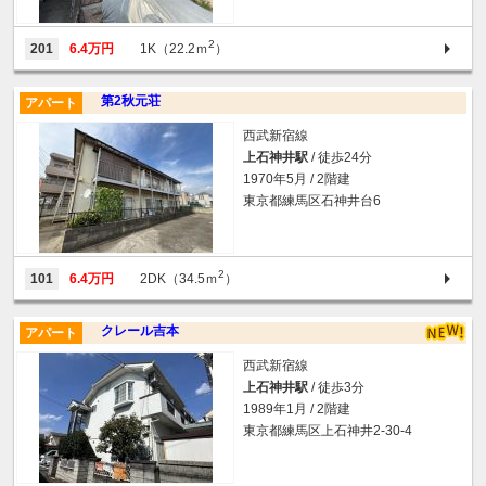
2
201
6.4万円
1K（22.2ｍ
）
第2秋元荘
アパート
西武新宿線
上石神井駅
/ 徒歩24分
1970年5月 / 2階建
東京都練馬区石神井台6
2
101
6.4万円
2DK（34.5ｍ
）
クレール吉本
アパート
西武新宿線
上石神井駅
/ 徒歩3分
1989年1月 / 2階建
東京都練馬区上石神井2-30-4