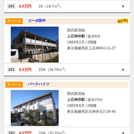
2
201
6.5万円
1K（18.7ｍ
）
コーポ田中
アパート
西武新宿線
上石神井駅
/ 徒歩6分
1983年2月 / 2階建
東京都練馬区上石神井4-11-27
2
201
6.5万円
2DK（34.78ｍ
）
パークハイツ
アパート
西武新宿線
上石神井駅
/ 徒歩23分
1983年8月 / 2階建
東京都練馬区石神井台2-29-46
2
103
6.5万円
2DK（33.33ｍ
）