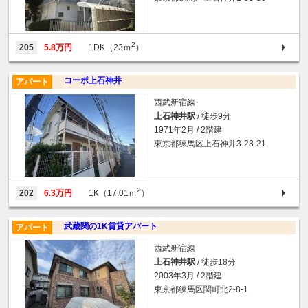
2
205
5.8万円
1DK（23ｍ
）
コーポ上石神井
アパート
西武新宿線
上石神井駅
/ 徒歩9分
1971年2月 / 2階建
東京都練馬区上石神井3-28-21
2
202
6.3万円
1K（17.01ｍ
）
武蔵関の1K賃貸アパート
アパート
西武新宿線
上石神井駅
/ 徒歩18分
2003年3月 / 2階建
東京都練馬区関町北2-8-1