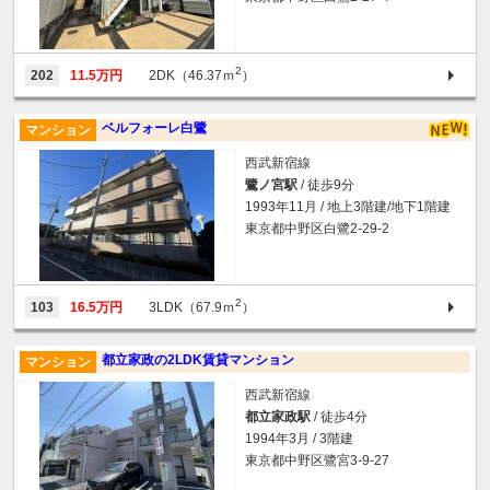
2
202
11.5万円
2DK（46.37ｍ
）
ベルフォーレ白鷺
マンション
西武新宿線
鷺ノ宮駅
/ 徒歩9分
1993年11月 / 地上3階建/地下1階建
東京都中野区白鷺2-29-2
2
103
16.5万円
3LDK（67.9ｍ
）
都立家政の2LDK賃貸マンション
マンション
西武新宿線
都立家政駅
/ 徒歩4分
1994年3月 / 3階建
東京都中野区鷺宮3-9-27