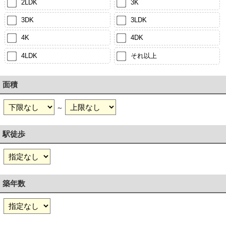
2LDK
3K
3DK
3LDK
4K
4DK
4LDK
それ以上
面積
～
駅徒歩
築年数