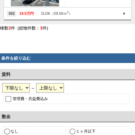
2
302
19.5万円
2LDK（59.56ｍ
）
棟数
3
件 (総物件数：
3
件)
条件を絞り込む
賃料
～
管理費・共益費込み
敷金
なし
１ヶ月以下