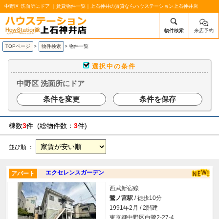
中野区 洗面所にドア ｜賃貸物件一覧｜上石神井の賃貸ならハウステーション上石神井店
物件検索
来店予約
/mobile_img/head-logo.png
TOPページ
>
物件検索
>
物件一覧
選択中の条件
中野区 洗面所にドア
条件を変更
条件を保存
棟数
3
件 (総物件数：
3
件)
並び順 ：
エクセレンスガーデン
アパート
西武新宿線
鷺ノ宮駅
/ 徒歩10分
1991年2月 / 2階建
東京都中野区白鷺2-27-4