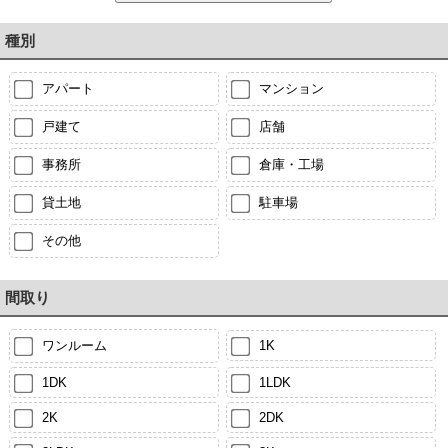
種別
アパート
マンション
戸建て
店舗
事務所
倉庫・工場
貸土地
駐車場
その他
間取り
ワンルーム
1K
1DK
1LDK
2K
2DK