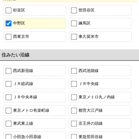
杉並区
世田谷区
中野区
練馬区
西東京市
東久留米市
住みたい沿線
西武新宿線
西武池袋線
ＪＲ総武線
ＪＲ中央線
ＪＲ中央本線
東京メトロ丸ノ内線
東京メトロ有楽町線
都営大江戸線
東武東上線
京王井の頭線
小田急小田原線
東急世田谷線