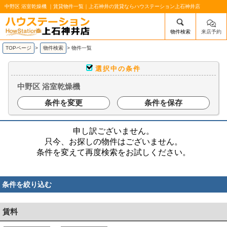
中野区 浴室乾燥機 ｜賃貸物件一覧｜上石神井の賃貸ならハウステーション上石神井店
物件検索
来店予約
/mobile_img/head-logo.png
TOPページ
>
物件検索
>
物件一覧
選択中の条件
中野区 浴室乾燥機
条件を変更
条件を保存
申し訳ございません。
只今、お探しの物件はございません。
条件を変えて再度検索をお試しください。
条件を絞り込む
賃料