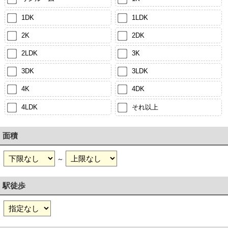
1DK
1LDK
2K
2DK
2LDK
3K
3DK
3LDK
4K
4DK
4LDK
それ以上
面積
～
駅徒歩