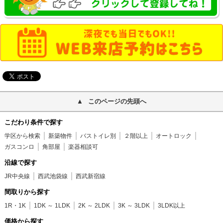
このページの先頭へ
こだわり条件で探す
学区から検索
新築物件
バストイレ別
２階以上
オートロック
ガスコンロ
角部屋
楽器相談可
沿線で探す
JR中央線
西武池袋線
西武新宿線
間取りから探す
1R・1K
1DK ～ 1LDK
2K ～ 2LDK
3K ～ 3LDK
3LDK以上
価格から探す