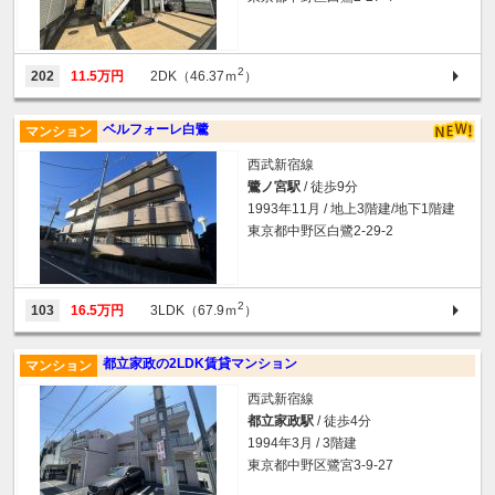
2
202
11.5万円
2DK（46.37ｍ
）
ベルフォーレ白鷺
マンション
西武新宿線
鷺ノ宮駅
/ 徒歩9分
1993年11月 / 地上3階建/地下1階建
東京都中野区白鷺2-29-2
2
103
16.5万円
3LDK（67.9ｍ
）
都立家政の2LDK賃貸マンション
マンション
西武新宿線
都立家政駅
/ 徒歩4分
1994年3月 / 3階建
東京都中野区鷺宮3-9-27