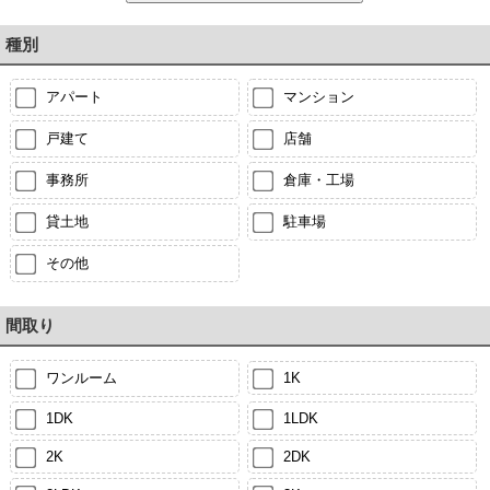
種別
アパート
マンション
戸建て
店舗
事務所
倉庫・工場
貸土地
駐車場
その他
間取り
ワンルーム
1K
1DK
1LDK
2K
2DK