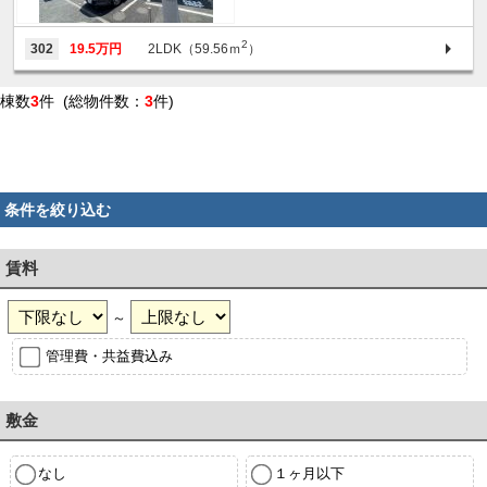
2
302
19.5万円
2LDK（59.56ｍ
）
棟数
3
件 (総物件数：
3
件)
条件を絞り込む
賃料
～
管理費・共益費込み
敷金
なし
１ヶ月以下