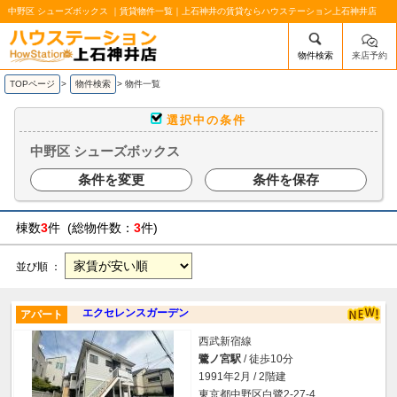
中野区 シューズボックス ｜賃貸物件一覧｜上石神井の賃貸ならハウステーション上石神井店
物件検索
来店予約
/mobile_img/head-logo.png
TOPページ
>
物件検索
>
物件一覧
選択中の条件
中野区 シューズボックス
条件を変更
条件を保存
棟数
3
件 (総物件数：
3
件)
並び順 ：
エクセレンスガーデン
アパート
西武新宿線
鷺ノ宮駅
/ 徒歩10分
1991年2月 / 2階建
東京都中野区白鷺2-27-4