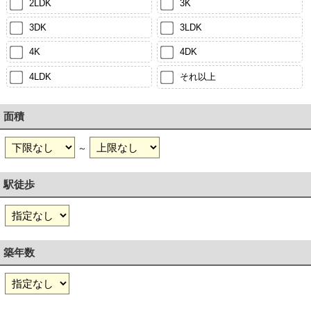
2LDK
3K
3DK
3LDK
4K
4DK
4LDK
それ以上
面積
～
駅徒歩
築年数