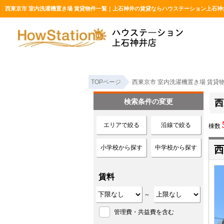
西東京市 室内洗濯機置き場 賃貸物件一覧｜上石神井の賃貸ならハウステーション上石神
TOPページ
西東京市 室内洗濯機置き場 賃貸
検索条件の変更
西
エリアで絞る
沿線で絞る
棟数
小学校から探す
中学校から探す
西
賃料
～
管理費・共益費を含む