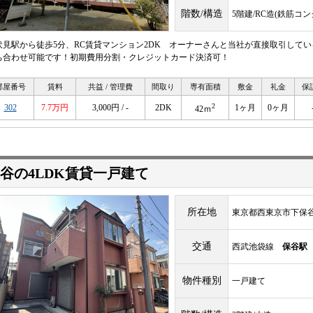
階数/構造
5階建/RC造(鉄筋コ
伏見駅から徒歩5分、RC賃貸マンション2DK オーナーさんと当社が直接取引して
ち合わせ可能です！初期費用分割・クレジットカード決済可！
部屋番号
賃料
共益 / 管理費
間取り
専有面積
敷金
礼金
保
2
302
7.7万円
3,000円 / -
2DK
1ヶ月
0ヶ月
42ｍ
谷の4LDK賃貸一戸建て
所在地
東京都西東京市下保谷3-
交通
西武池袋線
保谷駅
物件種別
一戸建て