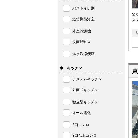
バストイレ別
楽
追焚機能浴室
ス
浴室乾燥機
洗面所独立
温水洗浄便座
◆ キッチン
東
システムキッチン
対面式キッチン
独立型キッチン
オール電化
2口コンロ
3口以上コンロ