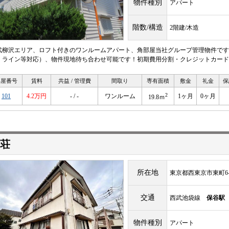
物件種別
アパート
階数/構造
2階建/木造
武柳沢エリア、ロフト付きのワンルームアパート、角部屋当社グループ管理物件です
・ライン等対応）、物件現地待ち合わせ可能です！初期費用分割・クレジットカード
部屋番号
賃料
共益 / 管理費
間取り
専有面積
敷金
礼金
保
2
101
4.2万円
- / -
ワンルーム
1ヶ月
0ヶ月
19.8ｍ
荘
所在地
東京都西東京市東町6-3
交通
西武池袋線
保谷駅
物件種別
アパート