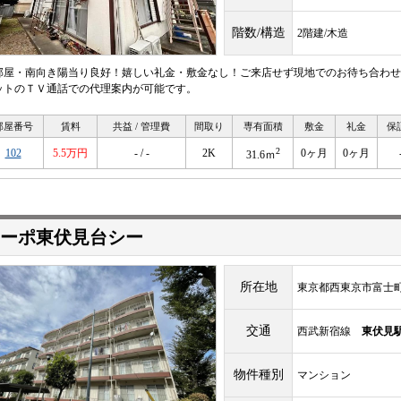
階数/構造
2階建/木造
部屋・南向き陽当り良好！嬉しい礼金・敷金なし！ご来店せず現地でのお待ち合わせ
ットのＴＶ通話での代理案内が可能です。
部屋番号
賃料
共益 / 管理費
間取り
専有面積
敷金
礼金
保
2
102
5.5万円
- / -
2K
0ヶ月
0ヶ月
31.6ｍ
ーポ東伏見台シー
所在地
東京都西東京市富士町4
交通
西武新宿線
東伏見
物件種別
マンション