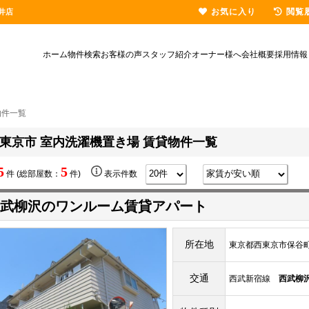
お気に入り
閲覧
井店
ホーム
物件検索
お客様の声
スタッフ紹介
オーナー様へ
会社概要
採用情報
物件一覧
東京市 室内洗濯機置き場 賃貸物件一覧
5
5
件 (総部屋数：
件)
表示件数
武柳沢のワンルーム賃貸アパート
所在地
東京都西東京市保谷町6-
交通
西武新宿線
西武柳