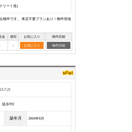
ンクリート造)
いる物件です。 来店不要プランあり！物件現地
証金
償却
お気に入り
物件詳細
-
-
お気に入り
物件詳細
7-21
徒歩9分
築年月
2004年8月