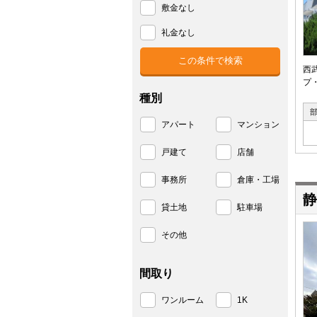
敷金なし
礼金なし
西
プ
種別
アパート
マンション
戸建て
店舗
事務所
倉庫・工場
静
貸土地
駐車場
その他
間取り
ワンルーム
1K