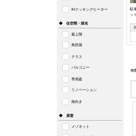
駐
IHクッキングヒーター
ッ
◆ 住空間・採光
最上階
角部屋
テラス
バルコニー
棟
専用庭
リノベーション
南向き
◆ 居室
メゾネット