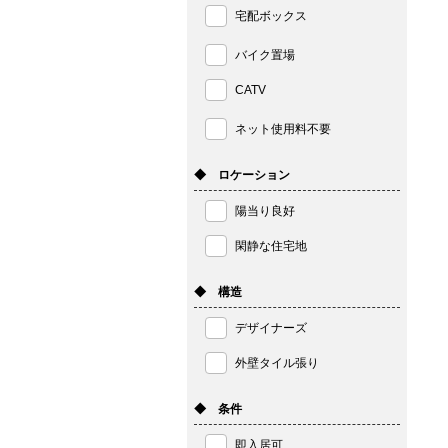
宅配ボックス
バイク置場
CATV
ネット使用料不要
◆ ロケーション
陽当り良好
閑静な住宅地
◆ 構造
デザイナーズ
外壁タイル張り
◆ 条件
即入居可