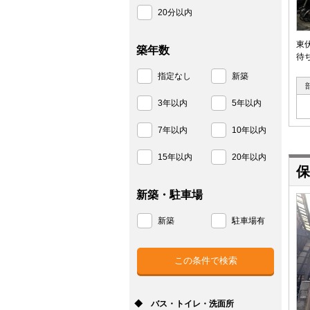
20分以内
東
築年数
待
指定なし
新築
3年以内
5年以内
7年以内
10年以内
15年以内
20年以内
保
新築・駐車場
新築
駐車場有
◆ バス・トイレ・洗面所