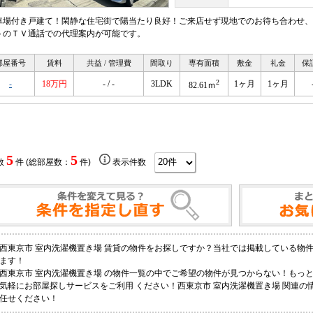
車場付き戸建て！閑静な住宅街で陽当たり良好！ご来店せず現地でのお待ち合わせ、
トのＴＶ通話での代理案内が可能です。
部屋番号
賃料
共益 / 管理費
間取り
専有面積
敷金
礼金
保
2
-
18万円
- / -
3LDK
1ヶ月
1ヶ月
82.61ｍ
5
5
数
件 (総部屋数：
件)
表示件数
西東京市 室内洗濯機置き場 賃貸の物件をお探しですか？当社では掲載している物
ます！
西東京市 室内洗濯機置き場 の物件一覧の中でご希望の物件が見つからない！もっ
気軽にお部屋探しサービスをご利用 ください！西東京市 室内洗濯機置き場 関連
任せください！