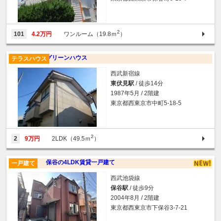
2
101
4.2万円
ワンルーム（19.8ｍ
）
グリーンハウス
テラスハウス
西武新宿線
東伏見駅
/ 徒歩14分
1987年5月 / 2階建
東京都西東京市中町5-18-5
2
2
9万円
2LDK（49.5ｍ
）
保谷の4LDK賃貸一戸建て
一戸建て
西武池袋線
保谷駅
/ 徒歩9分
2004年8月 / 2階建
東京都西東京市下保谷3-7-21