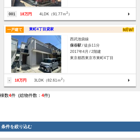
2
001
18万円
4LDK（91.77ｍ
）
東町4丁目貸家
一戸建て
西武池袋線
保谷駅
/ 徒歩11分
2017年4月 / 2階建
東京都西東京市東町4丁目
2
-
18万円
3LDK（82.61ｍ
）
棟数
4
件 (総物件数：
4
件)
条件を絞り込む