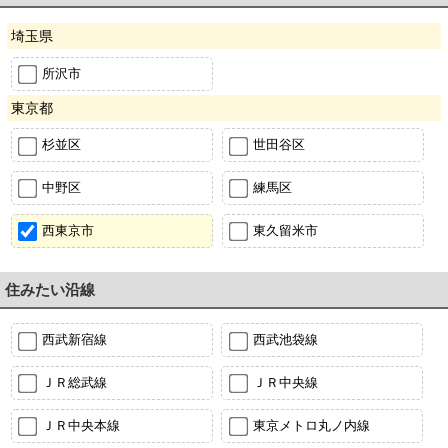
埼玉県
所沢市
東京都
杉並区
世田谷区
中野区
練馬区
西東京市
東久留米市
住みたい沿線
西武新宿線
西武池袋線
ＪＲ総武線
ＪＲ中央線
ＪＲ中央本線
東京メトロ丸ノ内線