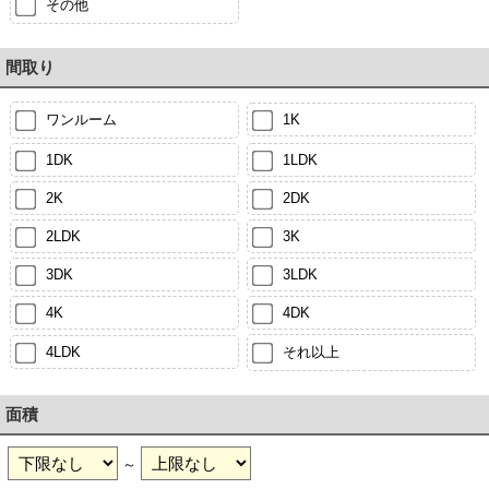
その他
間取り
ワンルーム
1K
1DK
1LDK
2K
2DK
2LDK
3K
3DK
3LDK
4K
4DK
4LDK
それ以上
面積
～