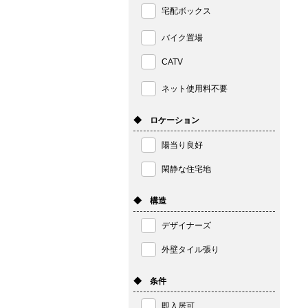
宅配ボックス
バイク置場
CATV
ネット使用料不要
◆ ロケーション
陽当り良好
閑静な住宅地
◆ 構造
デザイナーズ
外壁タイル張り
◆ 条件
即入居可