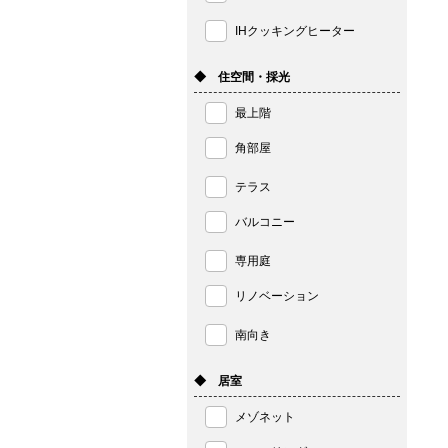
IHクッキングヒーター
◆ 住空間・採光
最上階
角部屋
テラス
バルコニー
専用庭
リノベーション
南向き
◆ 居室
メゾネット