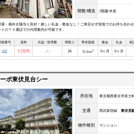
階数/構造
2階建/木造
部屋・南向き陽当り良好！嬉しい礼金・敷金なし！ご来店せず現地でのお待ち合わせ
ットのＴＶ通話での代理案内が可能です。
部屋番号
賃料
共益 / 管理費
間取り
専有面積
敷金
礼金
保
2
102
5.5万円
- / -
2K
0ヶ月
0ヶ月
31.6ｍ
ーポ東伏見台シー
所在地
東京都西東京市富士町4
交通
西武新宿線
東伏見
物件種別
マンション