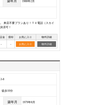
築年月
1988年2月
。 来店不要プランあり！ＴＶ電話（スカイ
決済可！
証金
償却
お気に入り
物件詳細
-
-
お気に入り
物件詳細
-8
徒歩10分
築年月
1979年8月