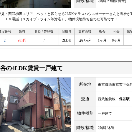
階数/構造
2階建/S造(鉄骨造)
伏見・西武柳沢エリア、ペットと暮らせる2LDKテラスハウスオーナーさんと当社が
り！ＴＶ電話（スカイプ・ライン等対応）、物件現地待ち合わせ可能です！
部屋番号
賃料
共益 / 管理費
間取り
専有面積
敷金
礼金
保
2
2
9万円
- / -
2LDK
1ヶ月
0ヶ月
49.5ｍ
谷の4LDK賃貸一戸建て
所在地
東京都西東京市下保谷3-
交通
西武池袋線
保谷駅
物件種別
一戸建て
階数/構造
2階建/木造