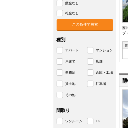
敷金なし
礼金なし
西
プ
種別
アパート
マンション
戸建て
店舗
事務所
倉庫・工場
静
貸土地
駐車場
その他
間取り
ワンルーム
1K