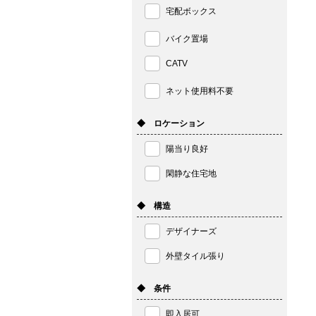
宅配ボックス
バイク置場
CATV
ネット使用料不要
◆ ロケーション
陽当り良好
閑静な住宅地
◆ 構造
デザイナーズ
外壁タイル張り
◆ 条件
即入居可