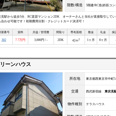
階数/構造
5階建/RC造(鉄筋コ
伏見駅から徒歩5分、RC賃貸マンション2DK オーナーさんと当社が直接取引して
ち合わせ可能です！初期費用分割・クレジットカード決済可！
部屋番号
賃料
共益 / 管理費
間取り
専有面積
敷金
礼金
保
2
302
7.7万円
3,000円 / -
2DK
1ヶ月
0ヶ月
42ｍ
リーンハウス
所在地
東京都西東京市中町5-1
交通
西武新宿線
東伏見
物件種別
テラスハウス