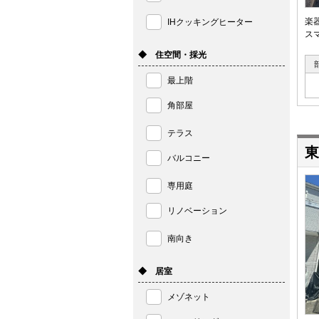
楽
IHクッキングヒーター
ス
◆ 住空間・採光
最上階
角部屋
テラス
東
バルコニー
専用庭
リノベーション
南向き
◆ 居室
メゾネット