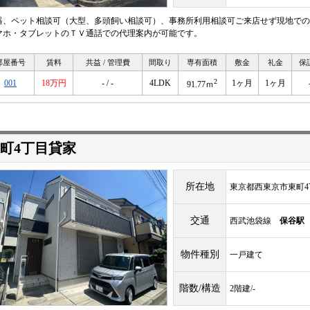
器、ペット相談可（大型、多頭飼い相談可）、事務所利用相談可ご来店せず現地での
マホ・タブレットのＴＶ通話での代理案内が可能です。
部屋番号
賃料
共益 / 管理費
間取り
専有面積
敷金
礼金
保
2
001
18万円
- / -
4LDK
1ヶ月
1ヶ月
91.77ｍ
町4丁目貸家
所在地
東京都西東京市東町4
交通
西武池袋線
保谷駅
物件種別
一戸建て
階数/構造
2階建/-