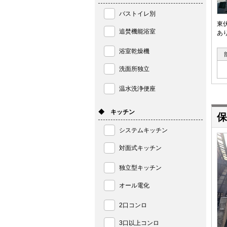
バストイレ別
東
追焚機能浴室
あ
浴室乾燥機
洗面所独立
温水洗浄便座
◆ キッチン
保
システムキッチン
対面式キッチン
独立型キッチン
オール電化
2口コンロ
3口以上コンロ