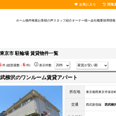
お気に入り
閲覧
ホーム
物件検索
お客様の声
スタッフ紹介
オーナー様へ
会社概要
採用情報
東京市 駐輪場 賃貸物件一覧
6
6
件 (総部屋数：
件)
表示件数
武柳沢のワンルーム賃貸アパート
所在地
東京都西東京市保谷町6-
交通
西武新宿線
西武柳