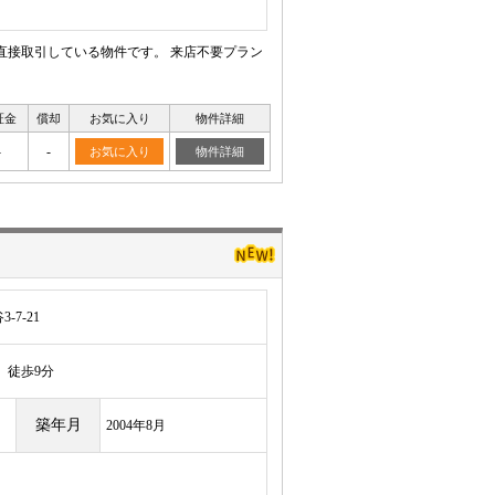
直接取引している物件です。 来店不要プラン
証金
償却
お気に入り
物件詳細
-
-
お気に入り
物件詳細
7-21
徒歩9分
築年月
2004年8月