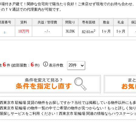
車場付き戸建て！閑静な住宅街で陽当たり良好！ご来店せず現地でのお待ち合わせ、
トのＴＶ通話での代理案内が可能です。
部屋番号
賃料
共益 / 管理費
間取り
専有面積
敷金
礼金
保
2
-
18万円
- / -
3LDK
1ヶ月
1ヶ月
82.61ｍ
6
6
数
件 (総部屋数：
件)
表示件数
西東京市 駐輪場 賃貸の物件をお探しですか？当社では掲載している物件以外にも
西東京市 駐輪場 の物件一覧の中でご希望の物件が見つからない！もっと詳しく知
屋探しサービスをご利用 ください！西東京市 駐輪場 関連の情報ならハウステーシ