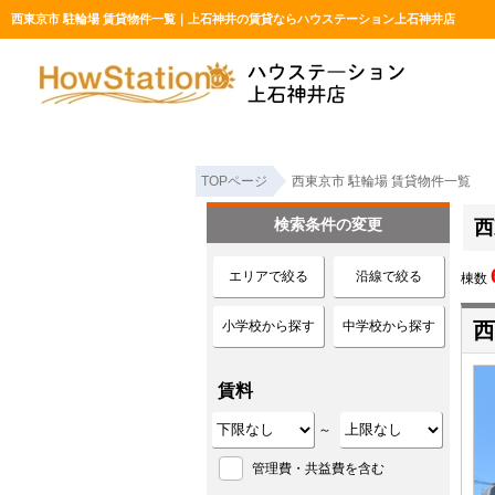
西東京市 駐輪場 賃貸物件一覧｜上石神井の賃貸ならハウステーション上石神井店
TOPページ
西東京市 駐輪場 賃貸物件一覧
検索条件の変更
西
エリアで絞る
沿線で絞る
棟数
小学校から探す
中学校から探す
西
賃料
～
管理費・共益費を含む