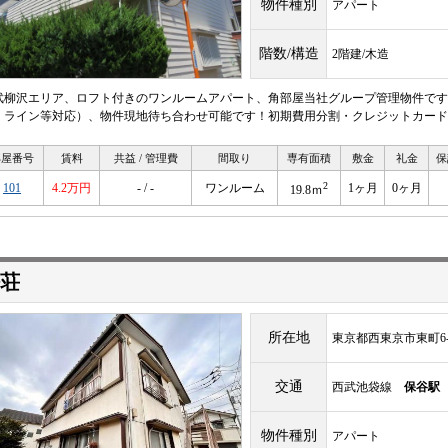
物件種別
アパート
階数/構造
2階建/木造
武柳沢エリア、ロフト付きのワンルームアパート、角部屋当社グループ管理物件です
・ライン等対応）、物件現地待ち合わせ可能です！初期費用分割・クレジットカード
部屋番号
賃料
共益 / 管理費
間取り
専有面積
敷金
礼金
保
2
101
4.2万円
- / -
ワンルーム
1ヶ月
0ヶ月
19.8ｍ
荘
所在地
東京都西東京市東町6-3
交通
西武池袋線
保谷駅
物件種別
アパート