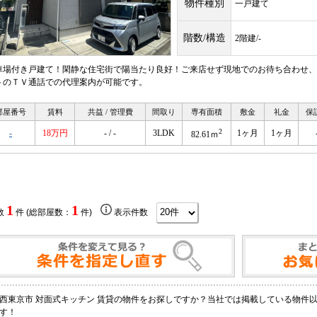
物件種別
一戸建て
階数/構造
2階建/-
車場付き戸建て！閑静な住宅街で陽当たり良好！ご来店せず現地でのお待ち合わせ、
トのＴＶ通話での代理案内が可能です。
部屋番号
賃料
共益 / 管理費
間取り
専有面積
敷金
礼金
保
2
-
18万円
- / -
3LDK
1ヶ月
1ヶ月
82.61ｍ
1
1
数
件 (総部屋数：
件)
表示件数
西東京市 対面式キッチン 賃貸の物件をお探しですか？当社では掲載している物件
す！