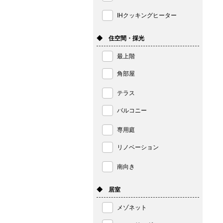
IHクッキングヒーター
◆ 住空間・採光
最上階
角部屋
テラス
バルコニー
専用庭
リノベーション
南向き
◆ 居室
メゾネット