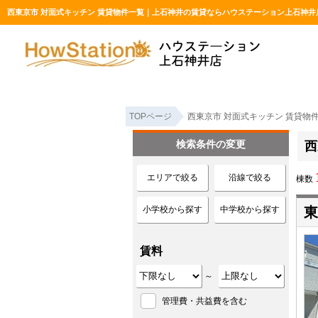
西東京市 対面式キッチン 賃貸物件一覧｜上石神井の賃貸ならハウステーション上石神井
TOPページ
西東京市 対面式キッチン 賃貸物
検索条件の変更
西
エリアで絞る
沿線で絞る
棟数
小学校から探す
中学校から探す
東
賃料
～
管理費・共益費を含む