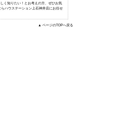
詳しく知りたい！とお考えの方、ぜひお気
報ならハウステーション上石神井店にお任せ
▲ ページのTOPへ戻る