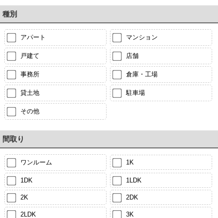
種別
アパート
マンション
戸建て
店舗
事務所
倉庫・工場
貸土地
駐車場
その他
間取り
ワンルーム
1K
1DK
1LDK
2K
2DK
2LDK
3K