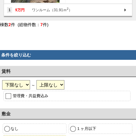
2
1
9万円
ワンルーム（31.91ｍ
）
棟数
2
件 (総物件数：
7
件)
条件を絞り込む
賃料
～
管理費・共益費込み
敷金
なし
１ヶ月以下