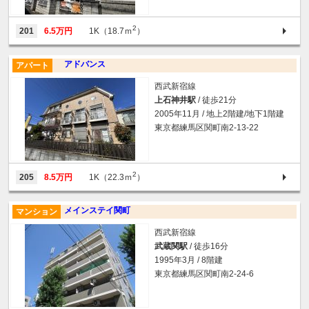
2
201
6.5万円
1K（18.7ｍ
）
アドバンス
アパート
西武新宿線
上石神井駅
/ 徒歩21分
2005年11月 / 地上2階建/地下1階建
東京都練馬区関町南2-13-22
2
205
8.5万円
1K（22.3ｍ
）
メインステイ関町
マンション
西武新宿線
武蔵関駅
/ 徒歩16分
1995年3月 / 8階建
東京都練馬区関町南2-24-6