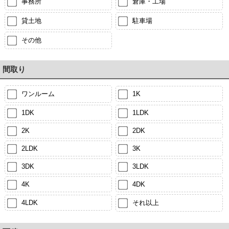
事務所
倉庫・工場
貸土地
駐車場
その他
間取り
ワンルーム
1K
1DK
1LDK
2K
2DK
2LDK
3K
3DK
3LDK
4K
4DK
4LDK
それ以上