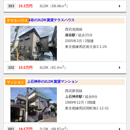
2
303
15.3万円
3LDK（58.48ｍ
）
保谷の3LDK賃貸テラスハウス
テラスハウス
西武池袋線
保谷駅
/ 徒歩15分
2005年3月 / 2階建
東京都練馬区南大泉3-1-20
2
102
15.5万円
3LDK（81.4ｍ
）
上石神井の2LDK賃貸マンション
マンション
西武新宿線
上石神井駅
/ 徒歩8分
1989年12月 / 3階建
東京都練馬区関町南1-12-31
2
001
18.5万円
2LDK（89.87ｍ
）