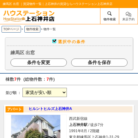
練馬区 出窓 ｜賃貸物件一覧｜上石神井の賃貸ならハウステーション上石神井店
物件検索
来店予約
/mobile_img/head-logo.png
TOPページ
>
物件検索
>
物件一覧
選択中の条件
練馬区 出窓
条件を変更
条件を保存
棟数
7
件 (総物件数：
7
件)
並び順 ：
ヒルントヒルズ上石神井A
アパート
西武新宿線
上石神井駅
/ 徒歩7分
1991年8月 / 2階建
東京都練馬区上石神井1-31-29