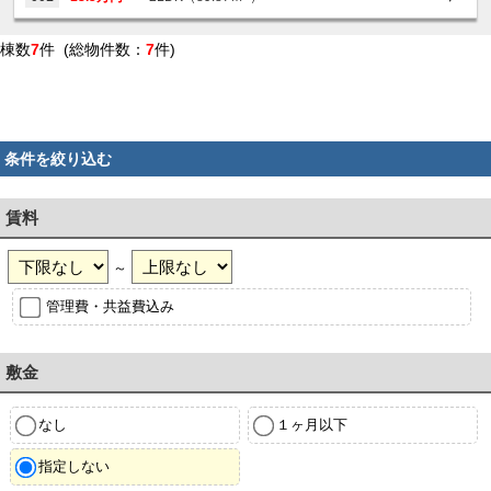
棟数
7
件 (総物件数：
7
件)
条件を絞り込む
賃料
～
管理費・共益費込み
敷金
なし
１ヶ月以下
指定しない