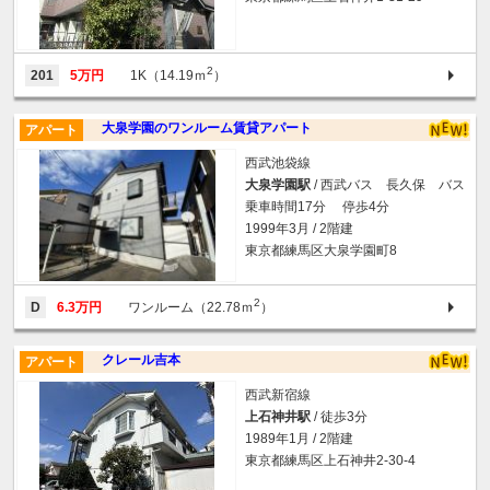
2
201
5万円
1K（14.19ｍ
）
大泉学園のワンルーム賃貸アパート
アパート
西武池袋線
大泉学園駅
/ 西武バス 長久保 バス
乗車時間17分 停歩4分
1999年3月 / 2階建
東京都練馬区大泉学園町8
2
D
6.3万円
ワンルーム（22.78ｍ
）
クレール吉本
アパート
西武新宿線
上石神井駅
/ 徒歩3分
1989年1月 / 2階建
東京都練馬区上石神井2-30-4