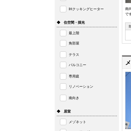
南
IHクッキングヒーター
で
◆ 住空間・採光
最上階
角部屋
テラス
メ
バルコニー
専用庭
リノベーション
南向き
◆ 居室
メゾネット