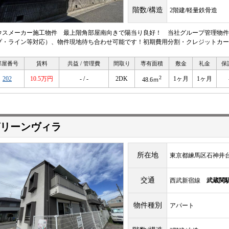
階数/構造
2階建/軽量鉄骨造
ウスメーカー施工物件 最上階角部屋南向きで陽当り良好！ 当社グループ管理物件
プ・ライン等対応）、物件現地待ち合わせ可能です！初期費用分割・クレジットカー
部屋番号
賃料
共益 / 管理費
間取り
専有面積
敷金
礼金
保
2
202
10.5万円
- / -
2DK
1ヶ月
1ヶ月
48.6ｍ
リーンヴィラ
所在地
東京都練馬区石神井台8-
交通
西武新宿線
武蔵関
物件種別
アパート