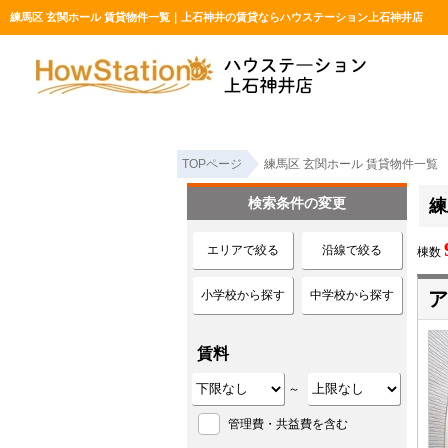
練馬区 玄関ホール 賃貸物件一覧｜上石神井の賃貸ならハウステーション上石神井店
TOPページ
練馬区 玄関ホール 賃貸物件一覧
検索条件の変更
練
エリアで絞る
沿線で絞る
棟数
小学校から探す
中学校から探す
ア
賃料
～
管理費・共益費を含む