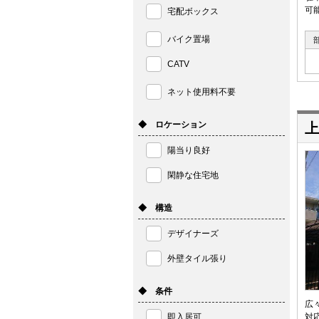
可
宅配ボックス
バイク置場
CATV
ネット使用料不要
◆ ロケーション
上
陽当り良好
閑静な住宅地
◆ 構造
デザイナーズ
外壁タイル張り
◆ 条件
広
即入居可
対