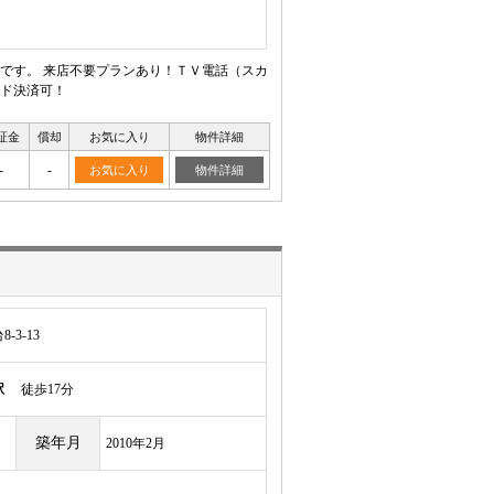
です。 来店不要プランあり！ＴＶ電話（スカ
ド決済可！
証金
償却
お気に入り
物件詳細
-
-
お気に入り
物件詳細
3-13
駅
徒歩17分
築年月
2010年2月