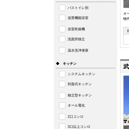
バストイレ別
オ
追焚機能浴室
物
浴室乾燥機
洗面所独立
温水洗浄便座
◆ キッチン
武
システムキッチン
対面式キッチン
独立型キッチン
オール電化
2口コンロ
3口以上コンロ