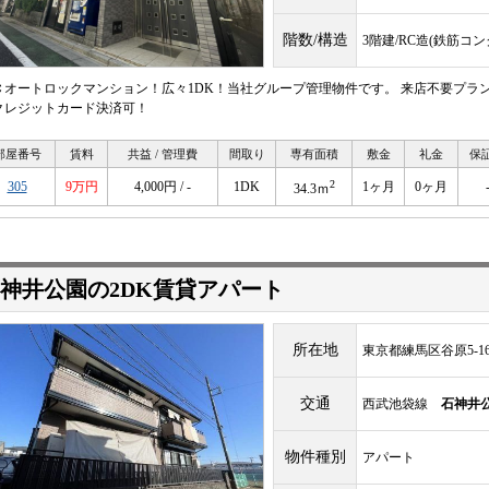
階数/構造
3階建/RC造(鉄筋コ
Ｃオートロックマンション！広々1DK！当社グループ管理物件です。 来店不要プラ
クレジットカード決済可！
部屋番号
賃料
共益 / 管理費
間取り
専有面積
敷金
礼金
保
2
305
9万円
4,000円 / -
1DK
1ヶ月
0ヶ月
34.3ｍ
神井公園の2DK賃貸アパート
所在地
東京都練馬区谷原5-16
交通
西武池袋線
石神井
物件種別
アパート