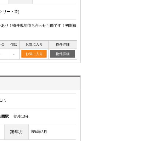
ンクリート造)
ンあり！物件現地待ち合わせ可能です！初期費
証金
償却
お気に入り
物件詳細
-
-
お気に入り
物件詳細
-13
公園駅
徒歩13分
築年月
1994年3月