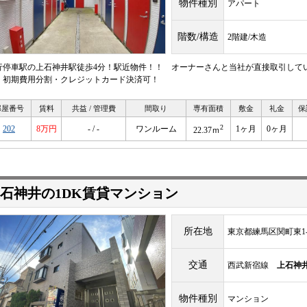
物件種別
アパート
階数/構造
2階建/木造
行停車駅の上石神井駅徒歩4分！駅近物件！！ オーナーさんと当社が直接取引して
！初期費用分割・クレジットカード決済可！
部屋番号
賃料
共益 / 管理費
間取り
専有面積
敷金
礼金
保
2
202
8万円
- / -
ワンルーム
1ヶ月
0ヶ月
22.37ｍ
石神井の1DK賃貸マンション
所在地
東京都練馬区関町東1-3
交通
西武新宿線
上石神
物件種別
マンション