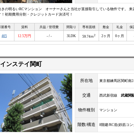
向きの明るいRCマンション オーナーさんと当社が直接取引している物件です。 
す！初期費用分割・クレジットカード決済可！
部屋番号
賃料
共益 / 管理費
間取り
専有面積
敷金
礼金
保
2
405
12.5万円
- / -
3LDK
2ヶ月
0ヶ月
59.74ｍ
インステイ関町
所在地
東京都練馬区関町南2-2
交通
西武新宿線
武蔵関
物件種別
マンション
階数/構造
8階建/RC造(鉄筋コ