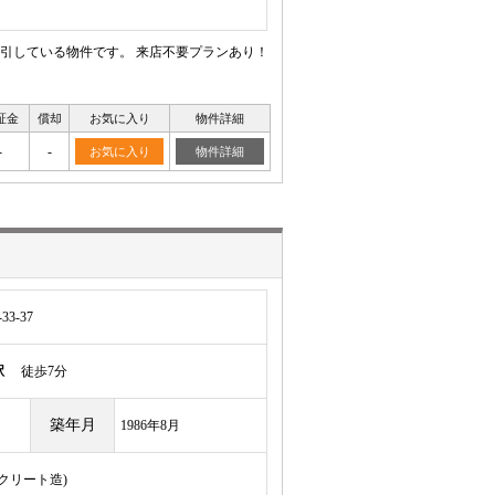
引している物件です。 来店不要プランあり！
証金
償却
お気に入り
物件詳細
-
-
お気に入り
物件詳細
3-37
駅
徒歩7分
築年月
1986年8月
ンクリート造)