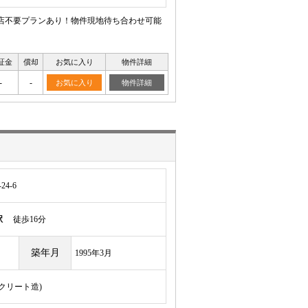
来店不要プランあり！物件現地待ち合わせ可能
証金
償却
お気に入り
物件詳細
-
-
お気に入り
物件詳細
4-6
駅
徒歩16分
築年月
1995年3月
ンクリート造)