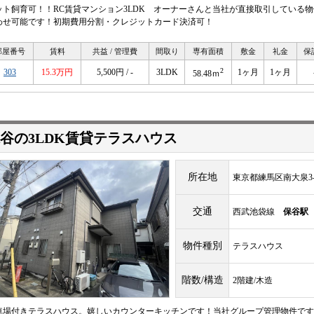
ット飼育可！！RC賃貸マンション3LDK オーナーさんと当社が直接取引している
わせ可能です！初期費用分割・クレジットカード決済可！
部屋番号
賃料
共益 / 管理費
間取り
専有面積
敷金
礼金
保
2
303
15.3万円
5,500円 / -
3LDK
1ヶ月
1ヶ月
58.48ｍ
谷の3LDK賃貸テラスハウス
所在地
東京都練馬区南大泉3-1
交通
西武池袋線
保谷駅
物件種別
テラスハウス
階数/構造
2階建/木造
車場付きテラスハウス。嬉しいカウンターキッチンです！当社グループ管理物件です