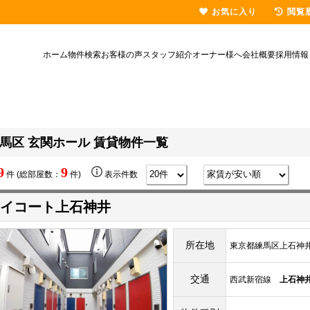
お気に入り
閲覧
ホーム
物件検索
お客様の声
スタッフ紹介
オーナー様へ
会社概要
採用情報
馬区 玄関ホール 賃貸物件一覧
9
9
件 (総部屋数：
件)
表示件数
イコート上石神井
所在地
東京都練馬区上石神井2-
交通
西武新宿線
上石神