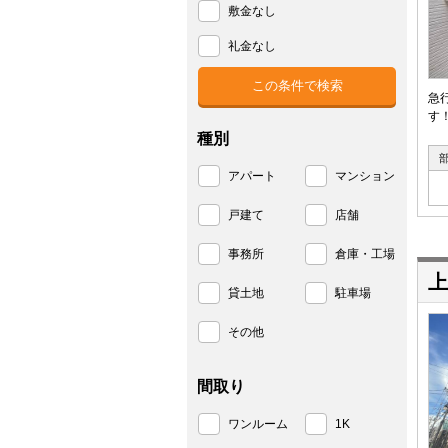
敷金なし
礼金なし
急
す
種別
アパート
マンション
戸建て
店舗
事務所
倉庫・工場
上
貸土地
駐車場
その他
間取り
ワンルーム
1K