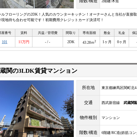
階数/構造
2階建/木造
ールフローリングの2DK！人気のカウンターキッチン！オーナーさんと当社が直接取
件現地待ち合わせ可能です！初期費用クレジットカード決済可！
部屋番号
賃料
共益 / 管理費
間取り
専有面積
敷金
礼金
保
2
101
11万円
- / -
2DK
1ヶ月
0ヶ月
43.28ｍ
蔵関の3LDK賃貸マンション
所在地
東京都練馬区関町北4-3
交通
西武新宿線
武蔵関
物件種別
マンション
階数/構造
6階建/RC造(鉄筋コ