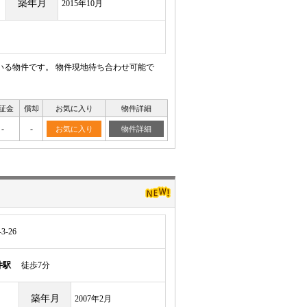
築年月
2015年10月
いる物件です。 物件現地待ち合わせ可能で
証金
償却
お気に入り
物件詳細
-
-
お気に入り
物件詳細
-26
井駅
徒歩7分
築年月
2007年2月