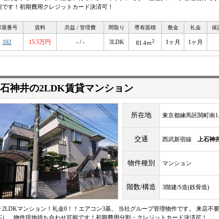
能です！初期費用クレジットカード決済可！
部屋番号
賃料
共益 / 管理費
間取り
専有面積
敷金
礼金
保
2
102
15.5万円
- / -
3LDK
1ヶ月
1ヶ月
81.4ｍ
石神井の2LDK賃貸マンション
所在地
東京都練馬区関町南1-1
交通
西武新宿線
上石神
物件種別
マンション
階数/構造
3階建/S造(鉄骨造)
々2LDKマンション！礼金0！！エアコン3基。 当社グループ管理物件です。 来店
応）、物件現地待ち合わせ可能です！初期費用分割・クレジットカード決済可！