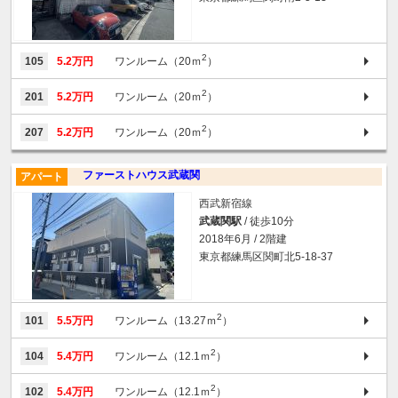
2
105
5.2万円
ワンルーム（20ｍ
）
2
201
5.2万円
ワンルーム（20ｍ
）
2
207
5.2万円
ワンルーム（20ｍ
）
ファーストハウス武蔵関
アパート
西武新宿線
武蔵関駅
/ 徒歩10分
2018年6月 / 2階建
東京都練馬区関町北5-18-37
2
101
5.5万円
ワンルーム（13.27ｍ
）
2
104
5.4万円
ワンルーム（12.1ｍ
）
2
102
5.4万円
ワンルーム（12.1ｍ
）