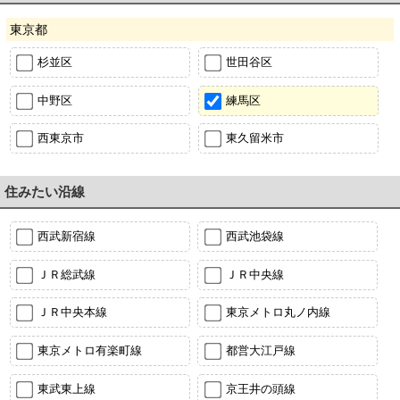
東京都
杉並区
世田谷区
中野区
練馬区
西東京市
東久留米市
住みたい沿線
西武新宿線
西武池袋線
ＪＲ総武線
ＪＲ中央線
ＪＲ中央本線
東京メトロ丸ノ内線
東京メトロ有楽町線
都営大江戸線
東武東上線
京王井の頭線