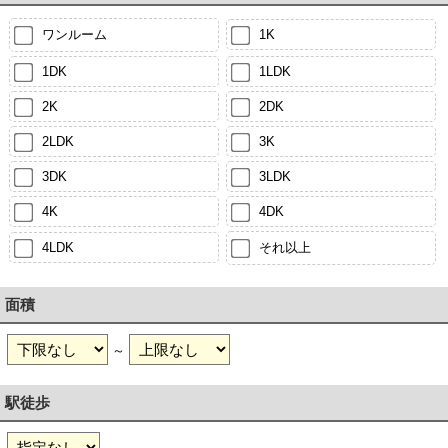
ワンルーム
1K
1DK
1LDK
2K
2DK
2LDK
3K
3DK
3LDK
4K
4DK
4LDK
それ以上
面積
～
駅徒歩