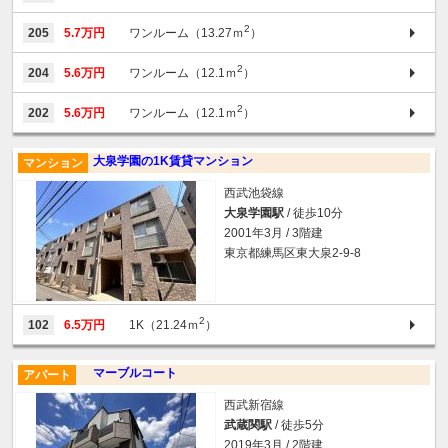
2
205
5.7万円
ワンルーム（13.27ｍ
）
2
204
5.6万円
ワンルーム（12.1ｍ
）
2
202
5.6万円
ワンルーム（12.1ｍ
）
大泉学園の1K賃貸マンション
マンション
西武池袋線
大泉学園駅
/ 徒歩10分
2001年3月 / 3階建
東京都練馬区東大泉2-9-8
2
102
6.5万円
1K（21.24ｍ
）
マーブルコート
アパート
西武新宿線
武蔵関駅
/ 徒歩5分
2019年3月 / 2階建