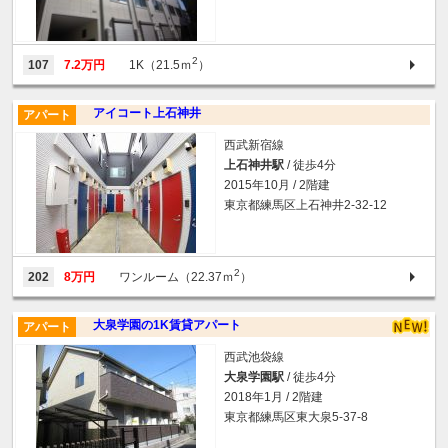
2
107
7.2万円
1K（21.5ｍ
）
アイコート上石神井
アパート
西武新宿線
上石神井駅
/ 徒歩4分
2015年10月 / 2階建
東京都練馬区上石神井2-32-12
2
202
8万円
ワンルーム（22.37ｍ
）
大泉学園の1K賃貸アパート
アパート
西武池袋線
大泉学園駅
/ 徒歩4分
2018年1月 / 2階建
東京都練馬区東大泉5-37-8