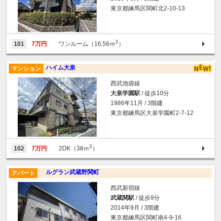
東京都練馬区関町北2-10-13
2
101
7万円
ワンルーム（16.56ｍ
）
ハイム大泉
マンション
西武池袋線
大泉学園駅
/ 徒歩10分
1986年11月 / 3階建
東京都練馬区大泉学園町2-7-12
2
102
7万円
2DK（38ｍ
）
ルグラン武蔵野関町
アパート
西武新宿線
武蔵関駅
/ 徒歩9分
2014年9月 / 3階建
東京都練馬区関町南4-9-16