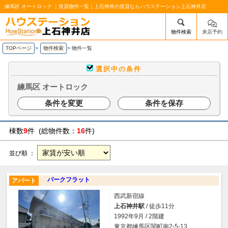
練馬区 オートロック ｜賃貸物件一覧｜上石神井の賃貸ならハウステーション上石神井店
物件検索
来店予約
/mobile_img/head-logo.png
TOPページ
>
物件検索
>
物件一覧
選択中の条件
練馬区 オートロック
条件を変更
条件を保存
棟数
9
件 (総物件数：
16
件)
並び順 ：
パークフラット
アパート
西武新宿線
上石神井駅
/ 徒歩11分
1992年9月 / 2階建
東京都練馬区関町南2-5-13