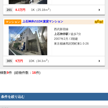
2
201
8.3万円
1K（25.18ｍ
）
上石神井の1DK賃貸マンション
マンション
西武新宿線
上石神井駅
/ 徒歩7分
2007年2月 / 3階建
東京都練馬区関町東1-3-26
2
305
9万円
1DK（34.3ｍ
）
棟数
9
件 (総物件数：
16
件)
条件を絞り込む