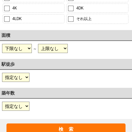
4K
4DK
4LDK
それ以上
面積
～
駅徒歩
築年数