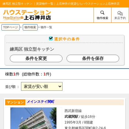
練馬区 独立型キッチン ｜賃貸物件一覧｜上石神井の賃貸ならハウステーション上石神井店
物件検索
来店予約
/mobile_img/head-logo.png
TOPページ
>
物件検索
>
物件一覧
選択中の条件
練馬区 独立型キッチン
条件を変更
条件を保存
棟数
1
件 (総物件数：
1
件)
並び順 ：
メインステイ関町
マンション
西武新宿線
武蔵関駅
/ 徒歩16分
1995年3月 / 8階建
東京都練馬区関町南2-24-6