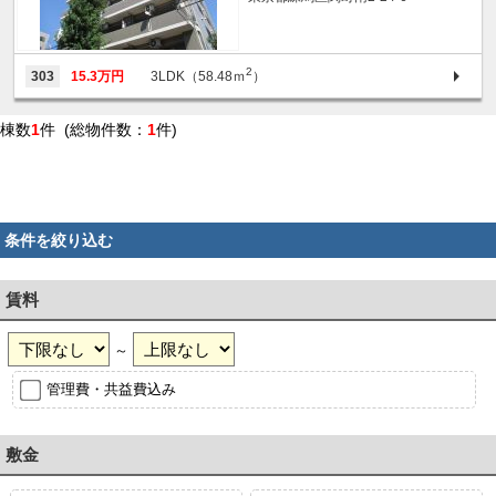
2
303
15.3万円
3LDK（58.48ｍ
）
棟数
1
件 (総物件数：
1
件)
条件を絞り込む
賃料
～
管理費・共益費込み
敷金