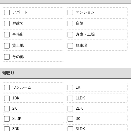
アパート
マンション
戸建て
店舗
事務所
倉庫・工場
貸土地
駐車場
その他
間取り
ワンルーム
1K
1DK
1LDK
2K
2DK
2LDK
3K
3DK
3LDK