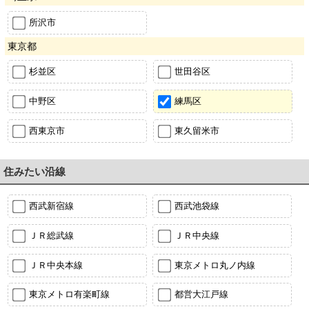
所沢市
東京都
杉並区
世田谷区
中野区
練馬区
西東京市
東久留米市
住みたい沿線
西武新宿線
西武池袋線
ＪＲ総武線
ＪＲ中央線
ＪＲ中央本線
東京メトロ丸ノ内線
東京メトロ有楽町線
都営大江戸線