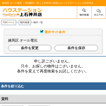
練馬区 オール電化 ｜賃貸物件一覧｜上石神井の賃貸ならハウステーション上石神井店
物件検索
来店予約
/mobile_img/head-logo.png
TOPページ
>
物件検索
>
物件一覧
選択中の条件
練馬区 オール電化
条件を変更
条件を保存
申し訳ございません。
只今、お探しの物件はございません。
条件を変えて再度検索をお試しください。
条件を絞り込む
賃料