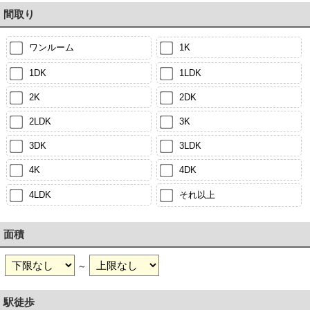
間取り
ワンルーム
1K
1DK
1LDK
2K
2DK
2LDK
3K
3DK
3LDK
4K
4DK
4LDK
それ以上
面積
～
駅徒歩