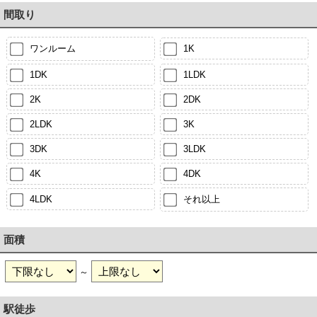
間取り
ワンルーム
1K
1DK
1LDK
2K
2DK
2LDK
3K
3DK
3LDK
4K
4DK
4LDK
それ以上
面積
～
駅徒歩