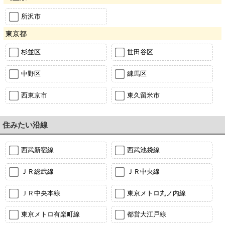
所沢市
東京都
杉並区
世田谷区
中野区
練馬区
西東京市
東久留米市
住みたい沿線
西武新宿線
西武池袋線
ＪＲ総武線
ＪＲ中央線
ＪＲ中央本線
東京メトロ丸ノ内線
東京メトロ有楽町線
都営大江戸線