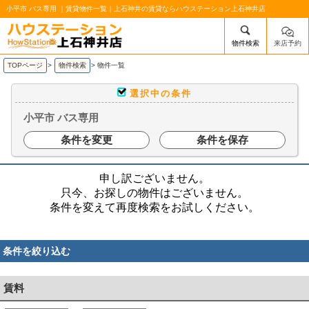
小平市 バス専用 ｜賃貸物件一覧｜上石神井の賃貸ならハウステーション上石神井店
物件検索
来店予約
/mobile_img/head-logo.png
TOPページ
>
物件検索
>
物件一覧
選択中の条件
小平市 バス専用
条件を変更
条件を保存
申し訳ございません。
只今、お探しの物件はございません。
条件を変えて再度検索をお試しください。
条件を絞り込む
賃料