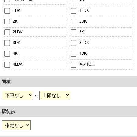
1DK
1LDK
2K
2DK
2LDK
3K
3DK
3LDK
4K
4DK
4LDK
それ以上
面積
～
駅徒歩