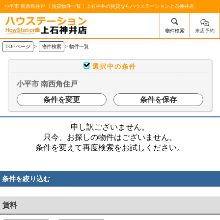
小平市 南西角住戸 ｜賃貸物件一覧｜上石神井の賃貸ならハウステーション上石神井店
物件検索
来店予約
/mobile_img/head-logo.png
TOPページ
>
物件検索
>
物件一覧
選択中の条件
小平市 南西角住戸
条件を変更
条件を保存
申し訳ございません。
只今、お探しの物件はございません。
条件を変えて再度検索をお試しください。
条件を絞り込む
賃料