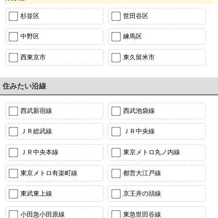
杉並区
世田谷区
中野区
練馬区
西東京市
東久留米市
住みたい沿線
西武新宿線
西武池袋線
ＪＲ総武線
ＪＲ中央線
ＪＲ中央本線
東京メトロ丸ノ内線
東京メトロ有楽町線
都営大江戸線
東武東上線
京王井の頭線
小田急小田原線
東急世田谷線