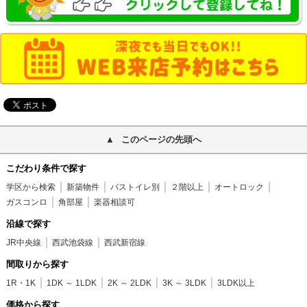
このページの先頭へ
こだわり条件で探す
学区から検索
新築物件
バストイレ別
２階以上
オートロック
ガスコンロ
角部屋
楽器相談可
沿線で探す
JR中央線
西武池袋線
西武新宿線
間取りから探す
1R・1K
1DK ～ 1LDK
2K ～ 2LDK
3K ～ 3LDK
3LDK以上
価格から探す