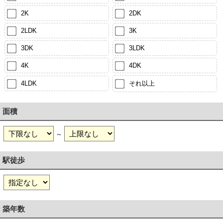
2K
2DK
2LDK
3K
3DK
3LDK
4K
4DK
4LDK
それ以上
面積
～
駅徒歩
築年数