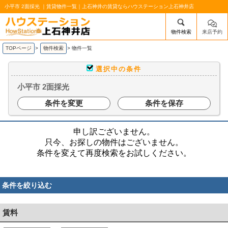
小平市 2面採光 ｜賃貸物件一覧｜上石神井の賃貸ならハウステーション上石神井店
物件検索
来店予約
/mobile_img/head-logo.png
TOPページ
>
物件検索
>
物件一覧
選択中の条件
小平市 2面採光
条件を変更
条件を保存
申し訳ございません。
只今、お探しの物件はございません。
条件を変えて再度検索をお試しください。
条件を絞り込む
賃料