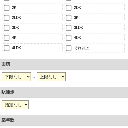
2K
2DK
2LDK
3K
3DK
3LDK
4K
4DK
4LDK
それ以上
面積
～
駅徒歩
築年数