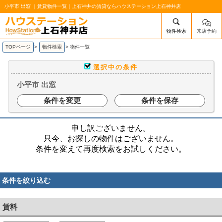
小平市 出窓 ｜賃貸物件一覧｜上石神井の賃貸ならハウステーション上石神井店
物件検索
来店予約
/mobile_img/head-logo.png
TOPページ
>
物件検索
>
物件一覧
選択中の条件
小平市 出窓
条件を変更
条件を保存
申し訳ございません。
只今、お探しの物件はございません。
条件を変えて再度検索をお試しください。
条件を絞り込む
賃料