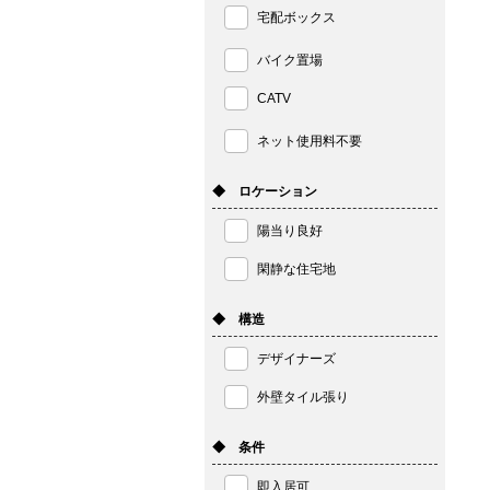
宅配ボックス
バイク置場
CATV
ネット使用料不要
◆ ロケーション
陽当り良好
閑静な住宅地
◆ 構造
デザイナーズ
外壁タイル張り
◆ 条件
即入居可