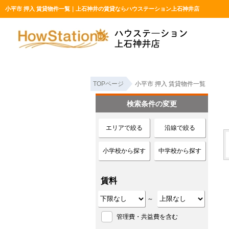
小平市 押入 賃貸物件一覧｜上石神井の賃貸ならハウステーション上石神井店
TOPページ
小平市 押入 賃貸物件一覧
検索条件の変更
エリアで絞る
沿線で絞る
小学校から探す
中学校から探す
賃料
～
管理費・共益費を含む