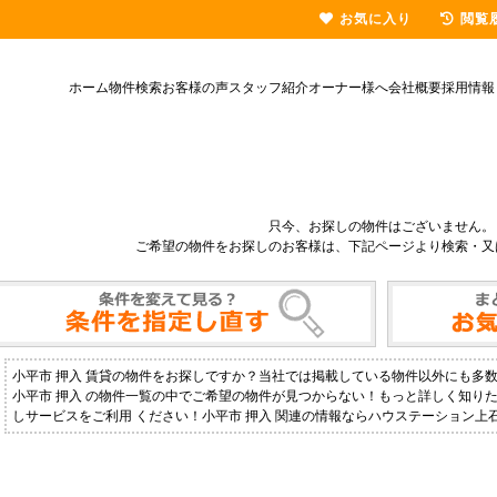
お気に入り
閲覧
ホーム
物件検索
お客様の声
スタッフ紹介
オーナー様へ
会社概要
採用情報
只今、お探しの物件はございません。
ご希望の物件をお探しのお客様は、下記ページより検索・又
小平市 押入 賃貸の物件をお探しですか？当社では掲載している物件以外にも多
小平市 押入 の物件一覧の中でご希望の物件が見つからない！もっと詳しく知り
しサービスをご利用 ください！小平市 押入 関連の情報ならハウステーション上