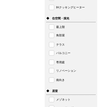
IHクッキングヒーター
◆ 住空間・採光
最上階
角部屋
テラス
バルコニー
専用庭
リノベーション
南向き
◆ 居室
メゾネット