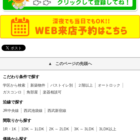
このページの先頭へ
こだわり条件で探す
学区から検索
新築物件
バストイレ別
２階以上
オートロック
ガスコンロ
角部屋
楽器相談可
沿線で探す
JR中央線
西武池袋線
西武新宿線
間取りから探す
1R・1K
1DK ～ 1LDK
2K ～ 2LDK
3K ～ 3LDK
3LDK以上
価格から探す