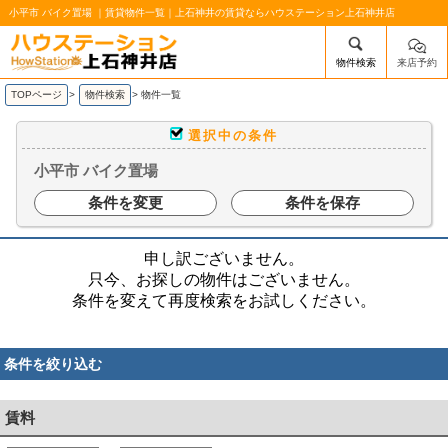
小平市 バイク置場 ｜賃貸物件一覧｜上石神井の賃貸ならハウステーション上石神井店
物件検索
来店予約
/mobile_img/head-logo.png
TOPページ
>
物件検索
>
物件一覧
選択中の条件
小平市 バイク置場
条件を変更
条件を保存
申し訳ございません。
只今、お探しの物件はございません。
条件を変えて再度検索をお試しください。
条件を絞り込む
賃料