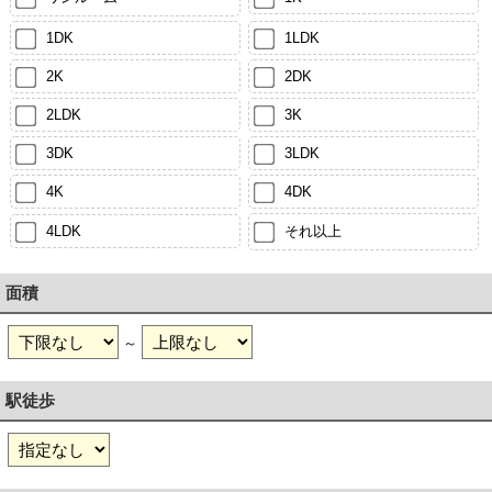
1DK
1LDK
2K
2DK
2LDK
3K
3DK
3LDK
4K
4DK
4LDK
それ以上
面積
～
駅徒歩