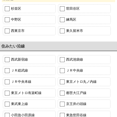
杉並区
世田谷区
中野区
練馬区
西東京市
東久留米市
住みたい沿線
西武新宿線
西武池袋線
ＪＲ総武線
ＪＲ中央線
ＪＲ中央本線
東京メトロ丸ノ内線
東京メトロ有楽町線
都営大江戸線
東武東上線
京王井の頭線
小田急小田原線
東急世田谷線