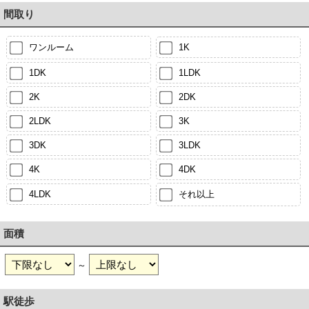
間取り
ワンルーム
1K
1DK
1LDK
2K
2DK
2LDK
3K
3DK
3LDK
4K
4DK
4LDK
それ以上
面積
～
駅徒歩