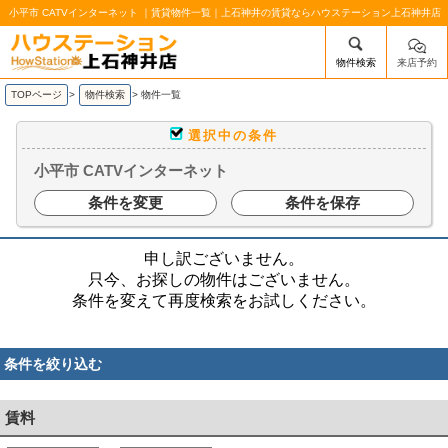
小平市 CATVインターネット ｜賃貸物件一覧｜上石神井の賃貸ならハウステーション上石神井店
物件検索
来店予約
/mobile_img/head-logo.png
TOPページ
>
物件検索
>
物件一覧
選択中の条件
小平市 CATVインターネット
条件を変更
条件を保存
申し訳ございません。
只今、お探しの物件はございません。
条件を変えて再度検索をお試しください。
条件を絞り込む
賃料