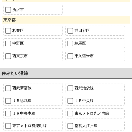
所沢市
東京都
杉並区
世田谷区
中野区
練馬区
西東京市
東久留米市
住みたい沿線
西武新宿線
西武池袋線
ＪＲ総武線
ＪＲ中央線
ＪＲ中央本線
東京メトロ丸ノ内線
東京メトロ有楽町線
都営大江戸線