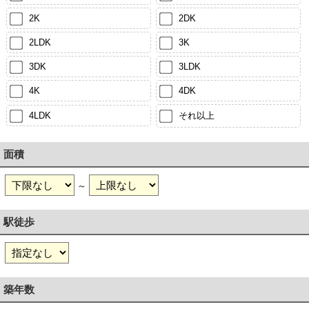
2K
2DK
2LDK
3K
3DK
3LDK
4K
4DK
4LDK
それ以上
面積
～
駅徒歩
築年数