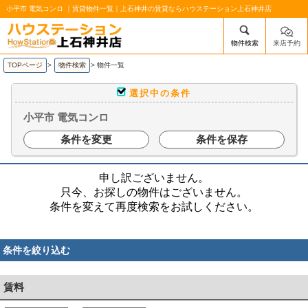
小平市 電気コンロ ｜賃貸物件一覧｜上石神井の賃貸ならハウステーション上石神井店
物件検索
来店予約
/mobile_img/head-logo.png
TOPページ
>
物件検索
>
物件一覧
選択中の条件
小平市 電気コンロ
条件を変更
条件を保存
申し訳ございません。
只今、お探しの物件はございません。
条件を変えて再度検索をお試しください。
条件を絞り込む
賃料