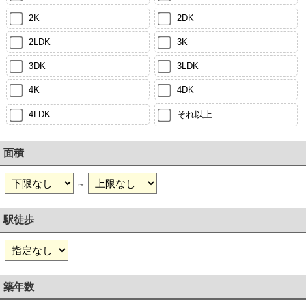
2K
2DK
2LDK
3K
3DK
3LDK
4K
4DK
4LDK
それ以上
面積
～
駅徒歩
築年数