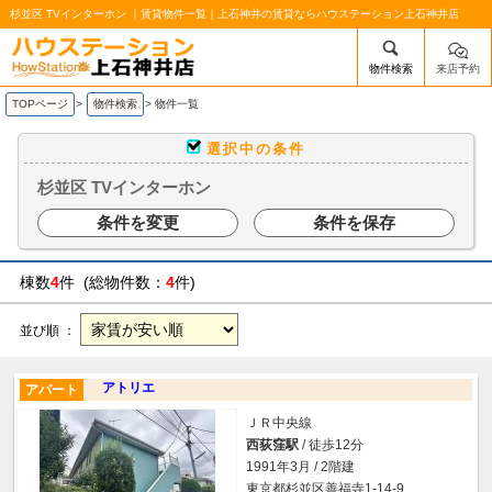
杉並区 TVインターホン ｜賃貸物件一覧｜上石神井の賃貸ならハウステーション上石神井店
物件検索
来店予約
/mobile_img/head-logo.png
TOPページ
>
物件検索
>
物件一覧
選択中の条件
杉並区 TVインターホン
条件を変更
条件を保存
棟数
4
件 (総物件数：
4
件)
並び順 ：
アトリエ
アパート
ＪＲ中央線
西荻窪駅
/ 徒歩12分
1991年3月 / 2階建
東京都杉並区善福寺1-14-9