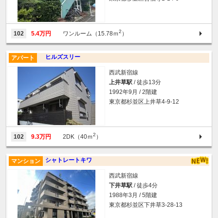
2
102
5.4万円
ワンルーム（15.78ｍ
）
ヒルズスリー
アパート
西武新宿線
上井草駅
/ 徒歩13分
1992年9月 / 2階建
東京都杉並区上井草4-9-12
2
102
9.3万円
2DK（40ｍ
）
シャトレートキワ
マンション
西武新宿線
下井草駅
/ 徒歩4分
1988年3月 / 5階建
東京都杉並区下井草3-28-13