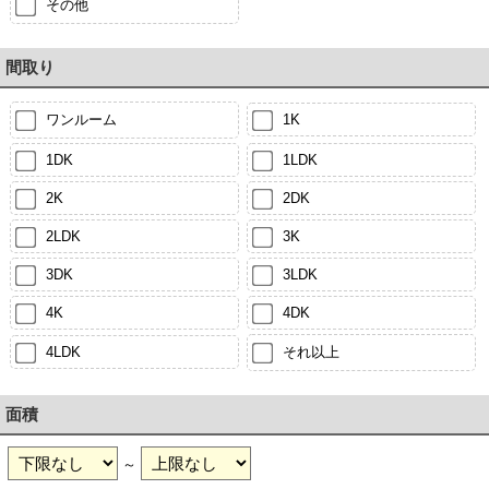
その他
間取り
ワンルーム
1K
1DK
1LDK
2K
2DK
2LDK
3K
3DK
3LDK
4K
4DK
4LDK
それ以上
面積
～