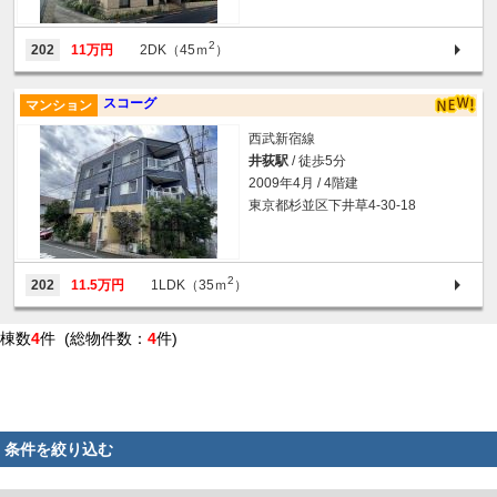
2
202
11万円
2DK（45ｍ
）
スコーグ
マンション
西武新宿線
井荻駅
/ 徒歩5分
2009年4月 / 4階建
東京都杉並区下井草4-30-18
2
202
11.5万円
1LDK（35ｍ
）
棟数
4
件 (総物件数：
4
件)
条件を絞り込む