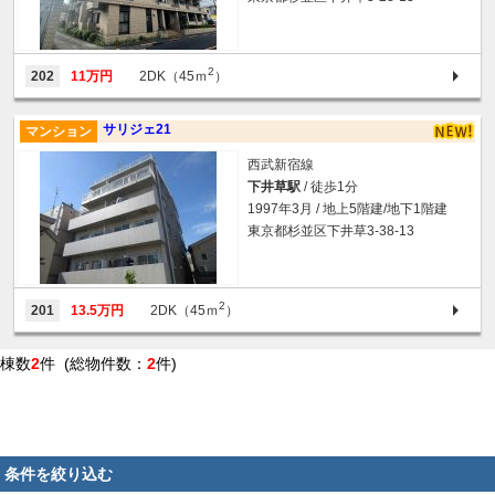
2
202
11万円
2DK（45ｍ
）
サリジェ21
マンション
西武新宿線
下井草駅
/ 徒歩1分
1997年3月 / 地上5階建/地下1階建
東京都杉並区下井草3-38-13
2
201
13.5万円
2DK（45ｍ
）
棟数
2
件 (総物件数：
2
件)
条件を絞り込む