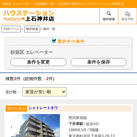
杉並区 エレベーター ｜賃貸物件一覧｜上石神井の賃貸ならハウステーション上石神井店
物件検索
来店予約
/mobile_img/head-logo.png
TOPページ
>
物件検索
>
物件一覧
選択中の条件
杉並区 エレベーター
条件を変更
条件を保存
棟数
2
件 (総物件数：
2
件)
並び順 ：
シャトレートキワ
マンション
西武新宿線
下井草駅
/ 徒歩4分
1988年3月 / 5階建
東京都杉並区下井草3-28-13