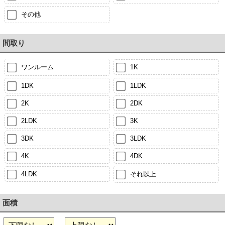
その他
間取り
ワンルーム
1K
1DK
1LDK
2K
2DK
2LDK
3K
3DK
3LDK
4K
4DK
4LDK
それ以上
面積