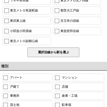
ＪＲ中央本線
東京メトロ丸ノ内線
東京メトロ有楽町線
都営大江戸線
東武東上線
京王井の頭線
小田急小田原線
東急世田谷線
東京メトロ副都心線
種別
アパート
マンション
戸建て
店舗
事務所
倉庫・工場
貸土地
駐車場