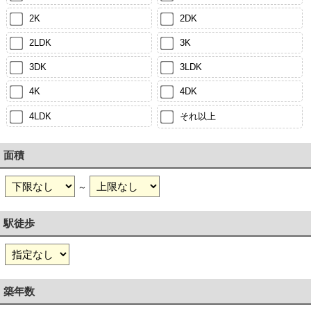
2K
2DK
2LDK
3K
3DK
3LDK
4K
4DK
4LDK
それ以上
面積
～
駅徒歩
築年数