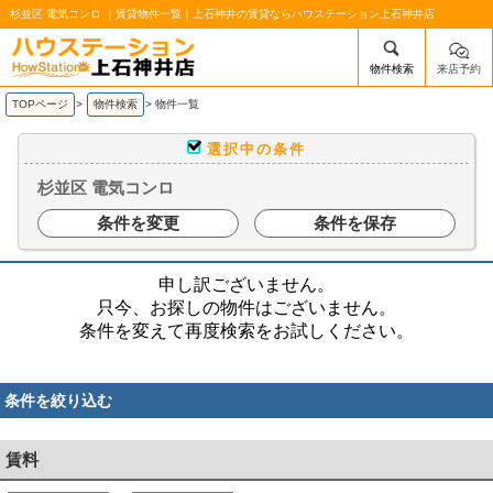
杉並区 電気コンロ ｜賃貸物件一覧｜上石神井の賃貸ならハウステーション上石神井店
物件検索
来店予約
/mobile_img/head-logo.png
TOPページ
>
物件検索
>
物件一覧
選択中の条件
杉並区 電気コンロ
条件を変更
条件を保存
申し訳ございません。
只今、お探しの物件はございません。
条件を変えて再度検索をお試しください。
条件を絞り込む
賃料