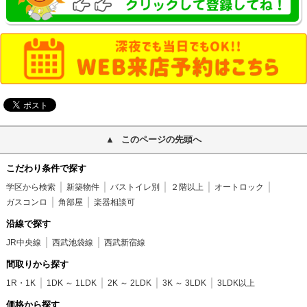
このページの先頭へ
こだわり条件で探す
学区から検索
新築物件
バストイレ別
２階以上
オートロック
ガスコンロ
角部屋
楽器相談可
沿線で探す
JR中央線
西武池袋線
西武新宿線
間取りから探す
1R・1K
1DK ～ 1LDK
2K ～ 2LDK
3K ～ 3LDK
3LDK以上
価格から探す