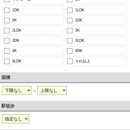
1DK
1LDK
2K
2DK
2LDK
3K
3DK
3LDK
4K
4DK
4LDK
それ以上
面積
～
駅徒歩