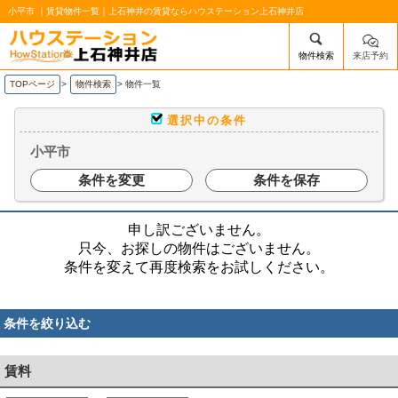
小平市 ｜賃貸物件一覧｜上石神井の賃貸ならハウステーション上石神井店
物件検索
来店予約
/mobile_img/head-logo.png
TOPページ
>
物件検索
>
物件一覧
選択中の条件
小平市
条件を変更
条件を保存
申し訳ございません。
只今、お探しの物件はございません。
条件を変えて再度検索をお試しください。
条件を絞り込む
賃料