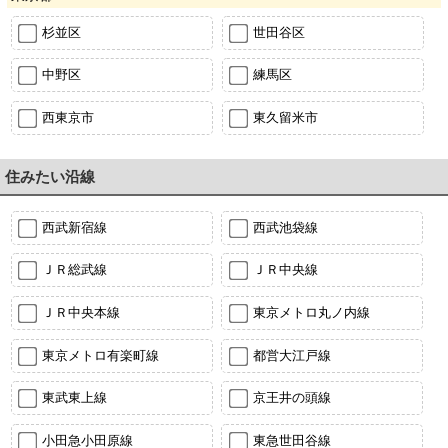
杉並区
世田谷区
中野区
練馬区
西東京市
東久留米市
住みたい沿線
西武新宿線
西武池袋線
ＪＲ総武線
ＪＲ中央線
ＪＲ中央本線
東京メトロ丸ノ内線
東京メトロ有楽町線
都営大江戸線
東武東上線
京王井の頭線
小田急小田原線
東急世田谷線