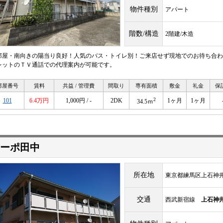
物件種別
アパート
階数/構造
2階建/木造
部屋・南向きの陽当り良好！人気のバス・トイレ別！ご来店せず現地でのお待ち合わ
レットのＴＶ通話での代理案内が可能です。
部屋番号
賃料
共益 / 管理費
間取り
専有面積
敷金
礼金
保
2
101
6.4万円
1,000円 / -
2DK
1ヶ月
1ヶ月
34.5ｍ
ーポ田中
所在地
東京都練馬区上石神井4-
交通
西武新宿線
上石神