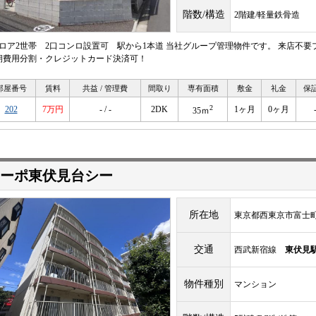
階数/構造
2階建/軽量鉄骨造
フロア2世帯 2口コンロ設置可 駅から1本道 当社グループ管理物件です。 来店不
期費用分割・クレジットカード決済可！
部屋番号
賃料
共益 / 管理費
間取り
専有面積
敷金
礼金
保
2
202
7万円
- / -
2DK
1ヶ月
0ヶ月
35ｍ
ーポ東伏見台シー
所在地
東京都西東京市富士町4
交通
西武新宿線
東伏見
物件種別
マンション