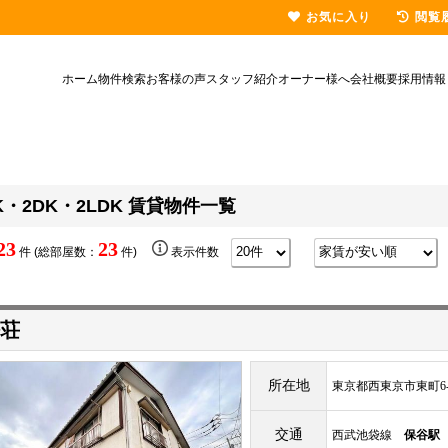
お気に入り
閲覧
ホーム
物件検索
お客様の声
スタッフ紹介
オーナー様へ
会社概要
採用情報
K・2DK・2LDK 賃貸物件一覧
23
23
件 (総部屋数：
件)
表示件数
荘
所在地
東京都西東京市東町6-3
交通
西武池袋線
保谷駅