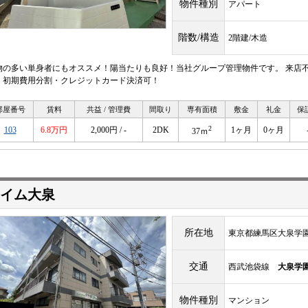
物件種別
アパート
階数/構造
2階建/木造
物の多い単身者にもオススメ！陽当たりも良好！当社グループ管理物件です。 来店
！初期費用分割・クレジットカード決済可！
部屋番号
賃料
共益 / 管理費
間取り
専有面積
敷金
礼金
保
2
103
6.8万円
2,000円 / -
2DK
1ヶ月
0ヶ月
37ｍ
イム大泉
所在地
東京都練馬区大泉学園町2
交通
西武池袋線
大泉学
物件種別
マンション