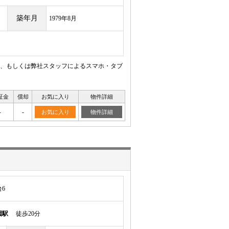
築年月
1979年8月
、もしくは弊社スタッフによるスマホ・タブ
証金
償却
お気に入り
物件詳細
-
-
お気に入り
物件詳細
6
園駅
徒歩20分