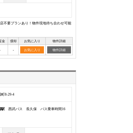
来店不要プランあり！物件現地待ち合わせ可能
証金
償却
お気に入り
物件詳細
-
-
お気に入り
物件詳細
-29-4
園駅
西武バス 長久保 バス乗車時間16