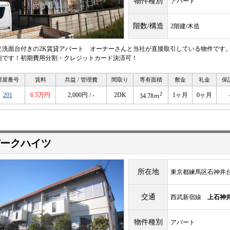
物件種別
アパート
階数/構造
2階建/木造
立洗面台付きの2K賃貸アパート オーナーさんと当社が直接取引している物件です。
能です！初期費用分割・クレジットカード決済可！
部屋番号
賃料
共益 / 管理費
間取り
専有面積
敷金
礼金
保
2
201
6.5万円
2,000円 / -
2DK
1ヶ月
0ヶ月
34.78ｍ
ークハイツ
所在地
東京都練馬区石神井台2-
交通
西武新宿線
上石神
物件種別
アパート