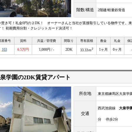
階数/構造
2階建/軽量鉄骨造
い焚き可！礼金0円の２DK！ オーナーさんと当社が直接取引している物件です。
す！ 初期費用分割・クレジットカード決済可！
部屋番号
賃料
共益 / 管理費
間取り
専有面積
敷金
礼金
保
2
103
6.5万円
1,000円 / -
2DK
1ヶ月
0ヶ月
33.33ｍ
泉学園の2DK賃貸アパート
所在地
東京都練馬区大泉学園町8
西武池袋線
大泉学
交通
分 停歩2分