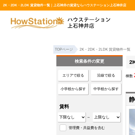
2K・2DK・2LDK 賃貸物件一覧｜上石神井の賃貸ならハウステーション上石神井店
TOPページ
2K・2DK・2LDK 賃貸物件一覧
検索条件の変更
2
エリアで絞る
沿線で絞る
棟数
小学校から探す
中学校から探す
静
賃料
～
管理費・共益費を含む