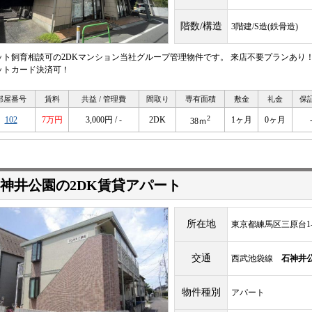
階数/構造
3階建/S造(鉄骨造)
ット飼育相談可の2DKマンション当社グループ管理物件です。 来店不要プランあり
ットカード決済可！
部屋番号
賃料
共益 / 管理費
間取り
専有面積
敷金
礼金
保
2
102
7万円
3,000円 / -
2DK
1ヶ月
0ヶ月
38ｍ
神井公園の2DK賃貸アパート
所在地
東京都練馬区三原台1-4
交通
西武池袋線
石神井
物件種別
アパート