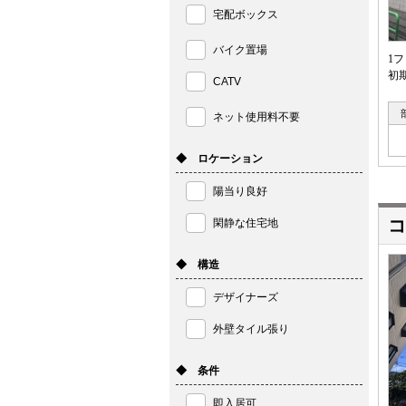
宅配ボックス
バイク置場
1
初
CATV
ネット使用料不要
◆ ロケーション
陽当り良好
コ
閑静な住宅地
◆ 構造
デザイナーズ
外壁タイル張り
◆ 条件
即入居可