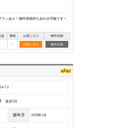
要プランあり！物件現地待ち合わせ可能です！
証金
償却
お気に入り
物件詳細
-
-
お気に入り
物件詳細
-7-3
駅
徒歩5分
築年月
1978年1月