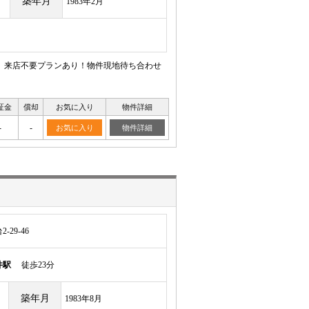
築年月
1983年2月
 来店不要プランあり！物件現地待ち合わせ
証金
償却
お気に入り
物件詳細
-
-
お気に入り
物件詳細
29-46
井駅
徒歩23分
築年月
1983年8月