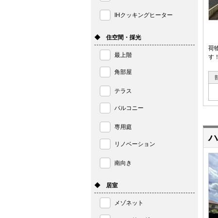
IHクッキングヒーター
◆ 住空間・採光
荷
最上階
す
角部屋
テラス
バルコニー
専用庭
ハ
リノベーション
南向き
◆ 居室
メゾネット