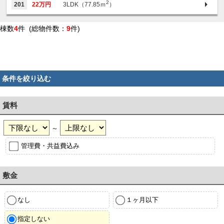
2
201
22万円
3LDK（77.85ｍ
）
棟数
4
件 (総物件数：
9
件)
条件を絞り込む
賃料
～
管理費・共益費込み
敷金
なし
１ヶ月以下
指定しない