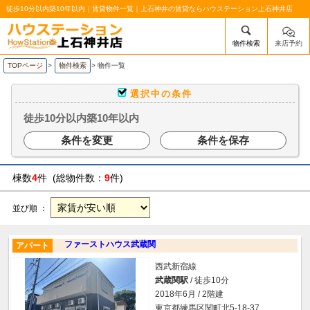
徒歩10分以内築10年以内｜賃貸物件一覧｜上石神井の賃貸ならハウステーション上石神井店
物件検索
来店予約
/mobile_img/head-logo.png
TOPページ
>
物件検索
>
物件一覧
選択中の条件
徒歩10分以内築10年以内
条件を変更
条件を保存
棟数
4
件 (総物件数：
9
件)
並び順 ：
ファーストハウス武蔵関
アパート
西武新宿線
武蔵関駅
/ 徒歩10分
2018年6月 / 2階建
東京都練馬区関町北5-18-37