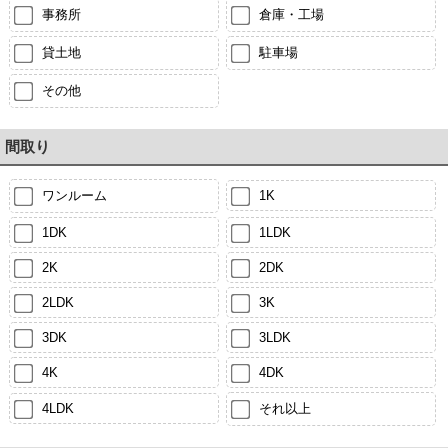
事務所
倉庫・工場
貸土地
駐車場
その他
間取り
ワンルーム
1K
1DK
1LDK
2K
2DK
2LDK
3K
3DK
3LDK
4K
4DK
4LDK
それ以上