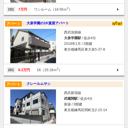
2
101
7万円
ワンルーム（16.56ｍ
）
大泉学園の1K賃貸アパート
アパート
西武池袋線
大泉学園駅
/ 徒歩4分
2018年1月 / 2階建
東京都練馬区東大泉5-37-8
2
201
8.3万円
1K（25.18ｍ
）
クレールムサシ
アパート
西武新宿線
武蔵関駅
/ 徒歩4分
新築 / 3階建
東京都練馬区関町北2-15-14