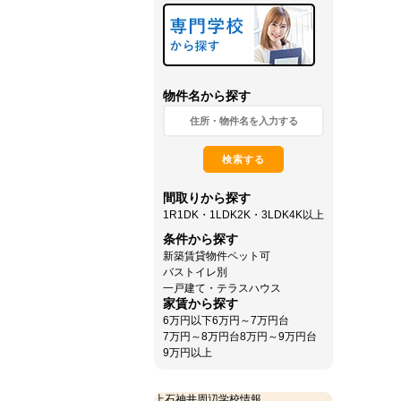
下さい。
西武新宿線 上石神井駅
北口1分！
オレンジの『物件数ＮＯ1』の
看板が目印です。
物件名から探す
上石神井駅周辺は、
商店街・スーパーがあり、
一歩離れれば閑静な住宅街・
検索する
四季折々楽しめる公園・・・
間取りから探す
急行停車駅・始発終点の駅！
1R
1DK・1LDK
2K・3LDK
4K以上
単身者はもちろんファミリーの
方まで幅広い世代の方に
条件から探す
人気があります。
新築賃貸物件
ペット可
バストイレ別
そんな街”上石神井”に
一戸建て・テラスハウス
住んでみませんか？
家賃から探す
6万円以下
6万円～7万円台
地域密着ですから、
7万円～8万円台
8万円～9万円台
上石神井を中心とした
9万円以上
西武新宿線沿線の物件を
多数取り揃えております。
上石神井周辺学校情報