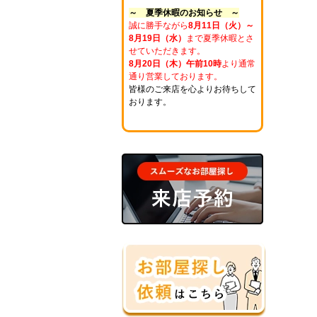
～ 夏季休暇のお知らせ ～
誠に勝手ながら
8月11日（火）～
8月19日（水）
まで夏季休暇とさ
せていただきます。
8月20日（木）午前10時
より通常
通り営業しております。
皆様のご来店を心よりお待ちして
おります。
ホームページにようこそ
◇◆◇◆◇◆◇◆◇◆◇◆◇
新着物件続々
募集開始
になりました。
お部屋探しはお早めに
転勤の方・新婚さん・
更新の方に情報満載
お引越しをお考えの方は、
是非、
お気軽にご来店ください！
営業時は、
午前１０時