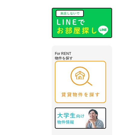
～
午後１８時0０分
までとなっ
ております。
定休日
：
毎週 火曜日水曜日
（1月から2月は第1・第3火曜日
は営業しています）
皆様のご来店、スタッフ一同
心よりお待ちしております。
For RENT
=：=：=：=：=：=：
物件を探す
=：
お部屋探し、迷いますよね～
・・・
私どもは、そんな皆さんの
味方です！
少々難しい条件、激安物件、
家賃交渉など、きっとお役に
たてると思います！
お部屋探しされている方！
今がチャンス！ドンドン起こし