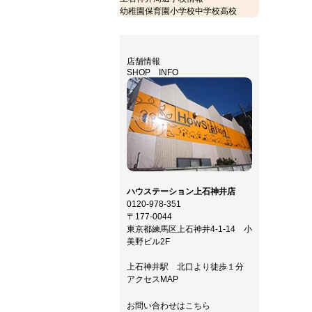
上石神井にお越しの際は
幼稚園
保育園
小学校
中学校
高校
ぜひお立ち寄り下さい。
スタッフ一同笑顔で
お迎えいたします！！
店舗情報
SHOP INFO
ハウステーション上石神井店
0120-978-351
〒177-0044
東京都練馬区上石神井4-1-14 小
美野ビル2F
上石神井駅 北口より徒歩１分
アクセスMAP
お問い合わせはこちら