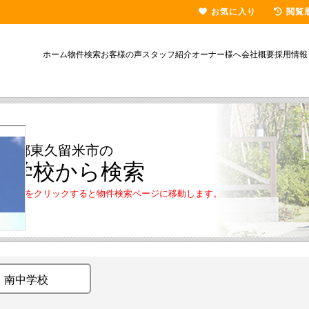
お気に入り
閲覧
ホーム
物件検索
お客様の声
スタッフ紹介
オーナー様へ
会社概要
採用情報
東京都東久留米市の
中学校から検索
学校名をクリックすると物件検索ページに移動します。
南中学校