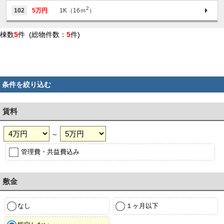
2
102
5万円
1K（16ｍ
）
棟数
5
件 (総物件数：
5
件)
条件を絞り込む
賃料
～
管理費・共益費込み
敷金
なし
１ヶ月以下