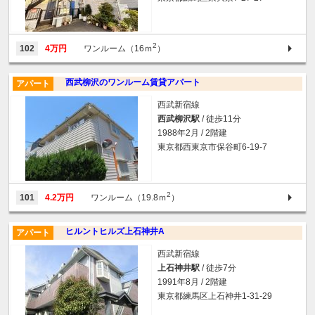
2
102
4万円
ワンルーム（16ｍ
）
西武柳沢のワンルーム賃貸アパート
アパート
西武新宿線
西武柳沢駅
/ 徒歩11分
1988年2月 / 2階建
東京都西東京市保谷町6-19-7
2
101
4.2万円
ワンルーム（19.8ｍ
）
ヒルントヒルズ上石神井A
アパート
西武新宿線
上石神井駅
/ 徒歩7分
1991年8月 / 2階建
東京都練馬区上石神井1-31-29