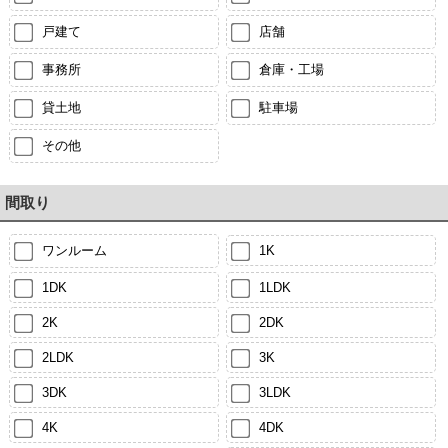
戸建て
店舗
事務所
倉庫・工場
貸土地
駐車場
その他
間取り
ワンルーム
1K
1DK
1LDK
2K
2DK
2LDK
3K
3DK
3LDK
4K
4DK