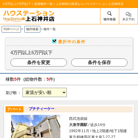
4万円以上5万円以下｜賃貸物件一覧｜上石神井の賃貸ならハウステーション上石神井店
物件検索
来店予約
/mobile_img/head-logo.png
TOPページ
>
物件検索
>
物件一覧
選択中の条件
4万円以上5万円以下
条件を変更
条件を保存
棟数
5
件 (総物件数：
5
件)
並び順 ：
プチティーケー
アパート
西武池袋線
大泉学園駅
/ 徒歩14分
1992年11月 / 地上2階建/地下1階建
東京都練馬区東大泉7-27-27