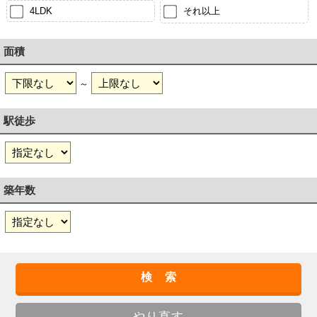
4LDK
それ以上
面積
～
駅徒歩
築年数