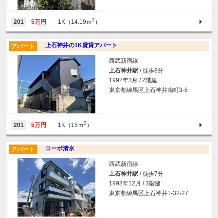
2
201
5万円
1K（14.19ｍ
）
上石神井の1K賃貸アパート
アパート
西武新宿線
上石神井駅
/ 徒歩8分
1992年3月 / 2階建
東京都練馬区上石神井南町3-6
2
201
5万円
1K（15ｍ
）
コーポ清水
アパート
西武新宿線
上石神井駅
/ 徒歩7分
1993年12月 / 3階建
東京都練馬区上石神井1-32-27