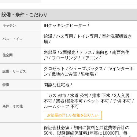
設備・条件・こだわり
IHクッキングヒーター /
キッチン
給湯 / バス専用 / トイレ専用 / 室外洗濯機置き
バス・トイレ
場 /
角部屋 / 2面採光 / テラス / 南向き / 南西角住
住空間
戸 / フローリング / エアコン /
クロゼット / シューズボックス / TVインターホ
設備・サービス
ン / 敷地内ごみ置 / 駐輪場 /
閑静な住宅地 /
特徴
ガス:都市 / 水道:公営 / 排水:下水 / 2人入居:
不可 / 楽器相談:不可 / ペット:不可 / 子供:不可 /
ルームシェア:不可
条件・その他
お部屋の詳しい情報を知りたい
保証会社必須：初回に賃料と共益費等合計の
50％、以降継続保証料1年毎に10000円、毎