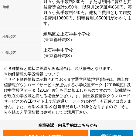
月々引落手数料330円、または初回に賃料と共
益費等合計の50％、以降月次保証料660円、毎
備考
月々引落手数料440円。他初回費用として鍵交
換費用19800円、消毒費用16500円がかかりま
す。
練馬区立上石神井小学校
小学校区
(東京都練馬区)
上石神井中学校
中学校区
(東京都練馬区)
※各種情報と現状に差異がある場合は、現状優先となります。
※物件情報の学区情報について
当サイト物件情報に記載されております通学区域(学区)情報は、国土数
値情報ダウンロードサービスが提供する小学校区データ【2016年度】及
び中学校区データ【2016年度】を元に加工したものですので、記載情報
が現在の学区域と異なる場合がございます。国土数値情報ダウンロード
サービスのWEBサイト上で記述通り、データは必ずしも正確とは言えま
せん。また、通学区域(学区)は毎年見直しの対象となりますので、そち
らを踏まえ学区情報は参考としてご活用下さい。
空室確認・内見予約はこちらから