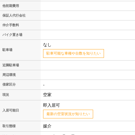
他初期費用
保証人代行会社
仲介手数料
バイク置き場
なし
駐車場
駐車可能な車種や台数を知りたい
近隣駐車場
周辺環境
-
借家区分
空家
現況
即入居可
入居可能日
最新の空室状況が知りたい
媒介
取引態様