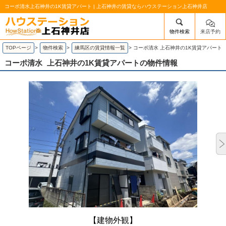
コーポ清水上石神井の1K賃貸アパート | 上石神井の賃貸ならハウステーション上石神井店
物件検索
来店予約
/mobile_img/head-logo.png
TOPページ
>
物件検索
>
練馬区の賃貸情報一覧
>
コーポ清水 上石神井の1K賃貸アパート
コーポ清水
上石神井の1K賃貸アパートの物件情報
【建物外観】