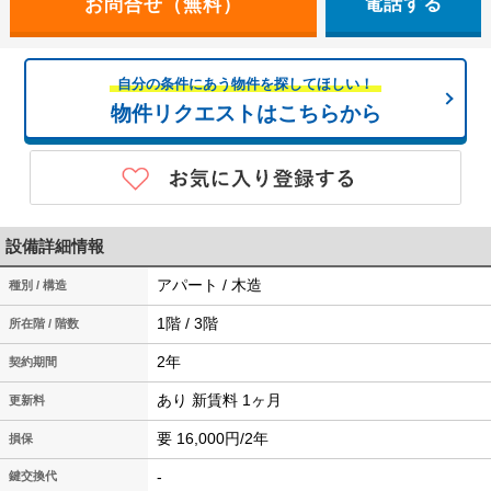
電話する
自分の条件にあう物件を探してほしい！
物件リクエストはこちらから
設備詳細情報
アパート / 木造
種別 / 構造
1階 / 3階
所在階 / 階数
2年
契約期間
あり 新賃料 1ヶ月
更新料
要 16,000円/2年
損保
-
鍵交換代