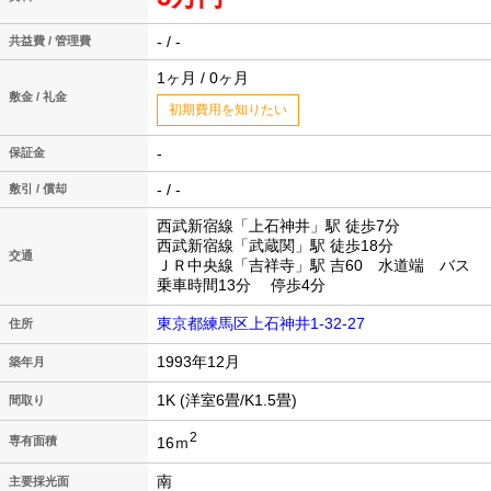
- / -
共益費 / 管理費
1ヶ月 / 0ヶ月
敷金 / 礼金
初期費用を知りたい
-
保証金
- / -
敷引 / 償却
西武新宿線「上石神井」駅 徒歩7分
西武新宿線「武蔵関」駅 徒歩18分
交通
ＪＲ中央線「吉祥寺」駅 吉60 水道端 バス
乗車時間13分 停歩4分
東京都練馬区上石神井1-32-27
住所
1993年12月
築年月
1K (洋室6畳/K1.5畳)
間取り
2
16ｍ
専有面積
南
主要採光面