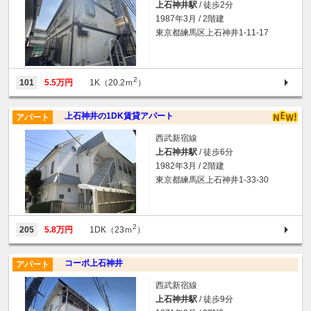
上石神井駅
/ 徒歩2分
1987年3月 / 2階建
東京都練馬区上石神井1-11-17
2
101
5.5万円
1K（20.2ｍ
）
上石神井の1DK賃貸アパート
アパート
西武新宿線
上石神井駅
/ 徒歩6分
1982年3月 / 2階建
東京都練馬区上石神井1-33-30
2
205
5.8万円
1DK（23ｍ
）
コーポ上石神井
アパート
西武新宿線
上石神井駅
/ 徒歩9分