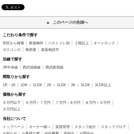
このページの先頭へ
こだわり条件で探す
学区から検索
新築物件
バストイレ別
２階以上
オートロック
ガスコンロ
角部屋
楽器相談可
沿線で探す
JR中央線
西武池袋線
西武新宿線
間取りから探す
1R・1K
1DK ～ 1LDK
2K ～ 2LDK
3K ～ 3LDK
3LDK以上
価格から探す
６万円以下
６万円～７万円
７万円～８万円
８万円～９万円
９万円以上
当社について
トップページ
オーナー様へ
賃貸管理
スタッフ紹介
スタッフブログ
お知らせ
お客様の声
会社概要
街紹介
お問合せ