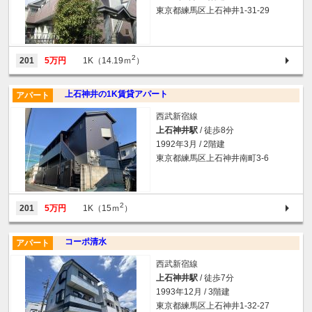
東京都練馬区上石神井1-31-29
2
201
5万円
1K（14.19ｍ
）
上石神井の1K賃貸アパート
アパート
西武新宿線
上石神井駅
/ 徒歩8分
1992年3月 / 2階建
東京都練馬区上石神井南町3-6
2
201
5万円
1K（15ｍ
）
コーポ清水
アパート
西武新宿線
上石神井駅
/ 徒歩7分
1993年12月 / 3階建
東京都練馬区上石神井1-32-27