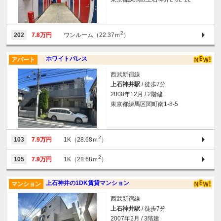
2
202
7.8万円
ワンルーム（22.37ｍ
）
ホワイトパレス
アパート
西武新宿線
上石神井駅
/ 徒歩7分
2008年12月 / 2階建
東京都練馬区関町南1-8-5
2
103
7.9万円
1K（28.68ｍ
）
2
105
7.9万円
1K（28.68ｍ
）
上石神井の1DK賃貸マンション
マンション
西武新宿線
上石神井駅
/ 徒歩7分
2007年2月 / 3階建