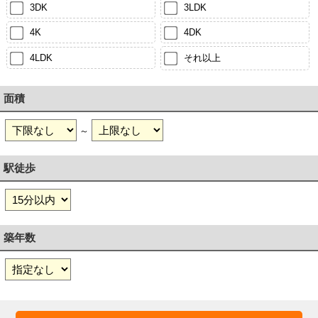
3DK
3LDK
4K
4DK
4LDK
それ以上
面積
～
駅徒歩
築年数