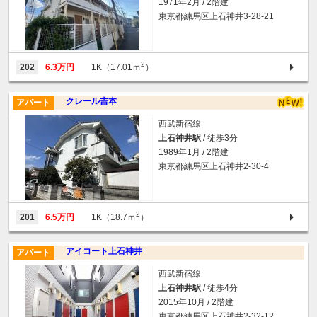
1971年2月 / 2階建
東京都練馬区上石神井3-28-21
2
202
6.3万円
1K（17.01ｍ
）
クレール吉本
アパート
西武新宿線
上石神井駅
/ 徒歩3分
1989年1月 / 2階建
東京都練馬区上石神井2-30-4
2
201
6.5万円
1K（18.7ｍ
）
アイコート上石神井
アパート
西武新宿線
上石神井駅
/ 徒歩4分
2015年10月 / 2階建
東京都練馬区上石神井2-32-12