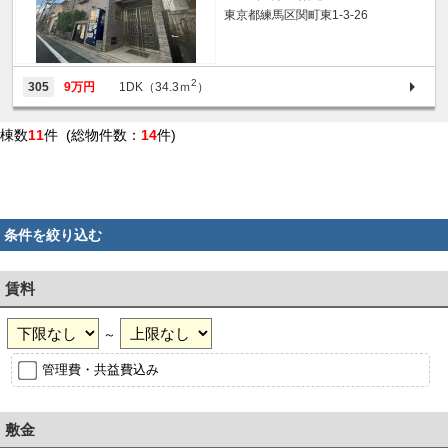
東京都練馬区関町東1-3-26
2
305
9万円
1DK（34.3ｍ
）
棟数
11
件 (総物件数：
14
件)
条件を絞り込む
賃料
～
管理費・共益費込み
敷金