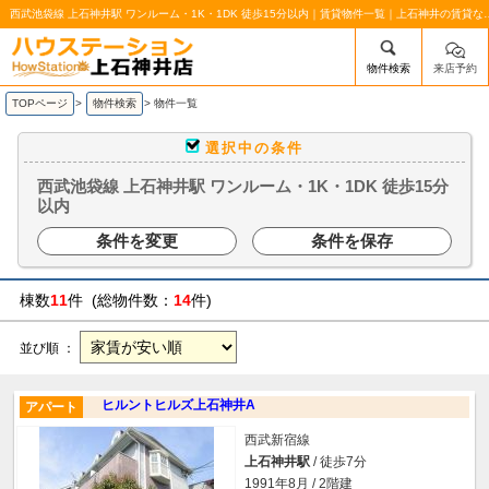
西武池袋線 上石神井駅 ワンルーム・1K・1DK 徒歩15分以
物件検索
来店予約
/mobile_img/head-logo.png
TOPページ
>
物件検索
>
物件一覧
選択中の条件
西武池袋線 上石神井駅 ワンルーム・1K・1DK 徒歩15分
以内
条件を変更
条件を保存
棟数
11
件 (総物件数：
14
件)
並び順 ：
ヒルントヒルズ上石神井A
アパート
西武新宿線
上石神井駅
/ 徒歩7分
1991年8月 / 2階建