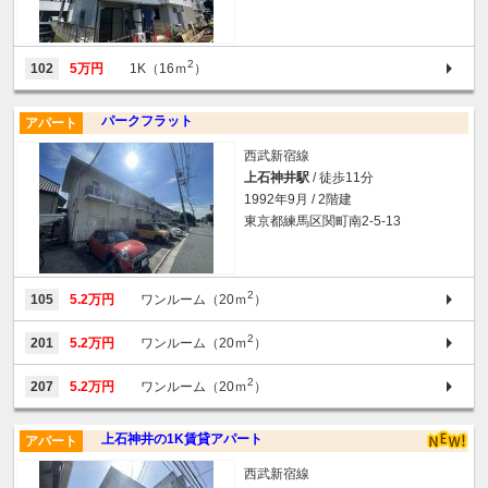
2
102
5万円
1K（16ｍ
）
パークフラット
アパート
西武新宿線
上石神井駅
/ 徒歩11分
1992年9月 / 2階建
東京都練馬区関町南2-5-13
2
105
5.2万円
ワンルーム（20ｍ
）
2
201
5.2万円
ワンルーム（20ｍ
）
2
207
5.2万円
ワンルーム（20ｍ
）
上石神井の1K賃貸アパート
アパート
西武新宿線