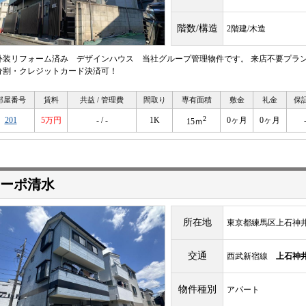
階数/構造
2階建/木造
外装リフォーム済み デザインハウス 当社グループ管理物件です。 来店不要プラ
分割・クレジットカード決済可！
部屋番号
賃料
共益 / 管理費
間取り
専有面積
敷金
礼金
保
2
201
5万円
- / -
1K
0ヶ月
0ヶ月
15ｍ
ーポ清水
所在地
東京都練馬区上石神井1-
交通
西武新宿線
上石神
物件種別
アパート