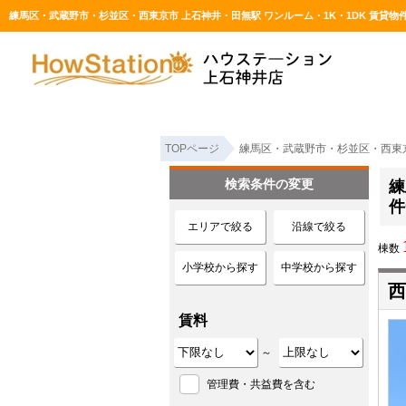
TOPページ
練馬区・武蔵野市・杉並区・西東京
検索条件の変更
練
件
エリアで絞る
沿線で絞る
棟数
小学校から探す
中学校から探す
西
賃料
～
管理費・共益費を含む