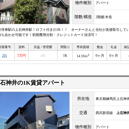
物件種別
アパート
階数/構造
2階建/木造
行停車駅の上石神井駅！ロフト付きの1K！！ オーナーさんと当社が直接取引してい
待ち合わせ可能です！初期費用分割・クレジットカード決済可！
部屋番号
賃料
共益 / 管理費
間取り
専有面積
敷金
礼金
保
2
201
5万円
- / -
1K
0ヶ月
0ヶ月
14.19ｍ
石神井の1K賃貸アパート
所在地
東京都練馬区上石神井
交通
西武新宿線
上石神
物件種別
アパート