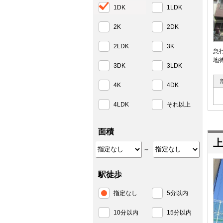
1DK
1LDK
2K
2DK
2LDK
3K
急
地
3DK
3LDK
4K
4DK
4LDK
それ以上
面積
上
～
駅徒歩
指定なし
5分以内
10分以内
15分以内