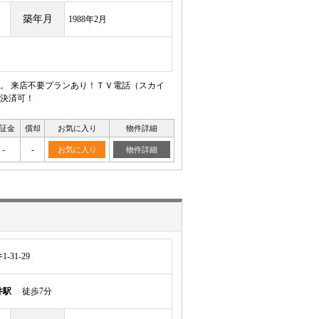
築年月
1988年2月
。 来店不要プランあり！ＴＶ電話（スカイ
決済可！
証金
償却
お気に入り
物件詳細
-
-
お気に入り
物件詳細
31-29
井駅
徒歩7分