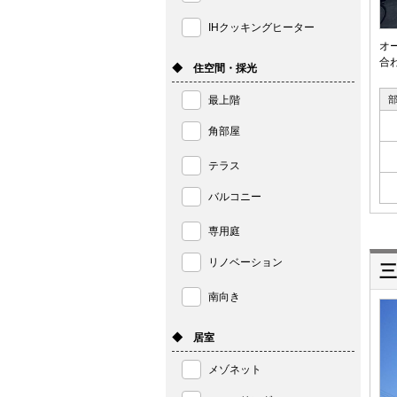
IHクッキングヒーター
オ
合
◆ 住空間・採光
最上階
角部屋
テラス
バルコニー
専用庭
リノベーション
三
南向き
◆ 居室
メゾネット