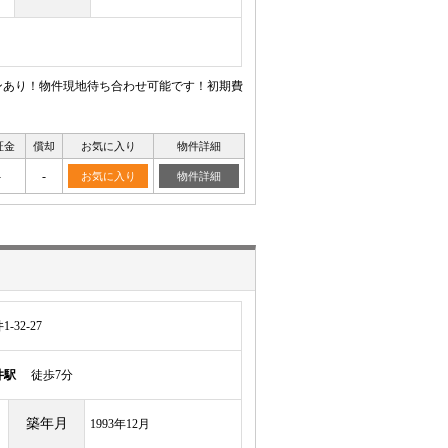
ンあり！物件現地待ち合わせ可能です！初期費
証金
償却
お気に入り
物件詳細
-
-
お気に入り
物件詳細
32-27
井駅
徒歩7分
築年月
1993年12月