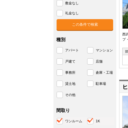
敷金なし
礼金なし
西
種別
プ
アパート
マンション
戸建て
店舗
事務所
倉庫・工場
貸土地
駐車場
ヒ
その他
間取り
ワンルーム
1K