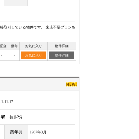
接取引している物件です。 来店不要プランあ
証金
償却
お気に入り
物件詳細
-
-
お気に入り
物件詳細
11-17
井駅
徒歩2分
築年月
1987年3月