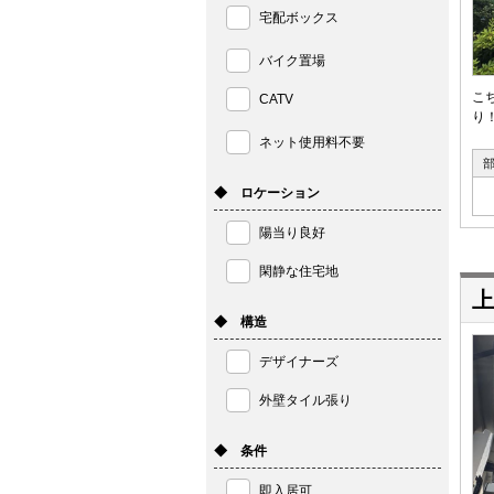
宅配ボックス
バイク置場
こ
CATV
り
ネット使用料不要
◆ ロケーション
陽当り良好
閑静な住宅地
上
◆ 構造
デザイナーズ
外壁タイル張り
◆ 条件
即入居可