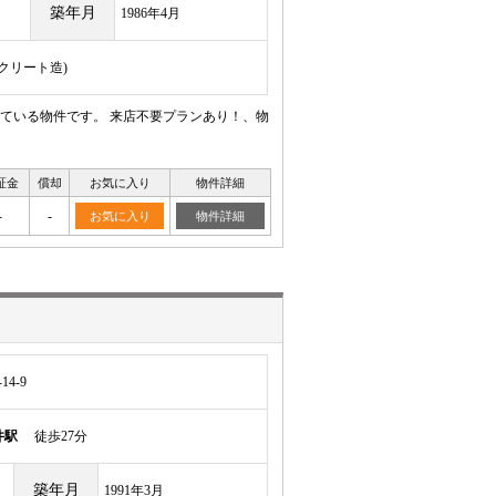
築年月
1986年4月
ンクリート造)
ている物件です。 来店不要プランあり！、物
証金
償却
お気に入り
物件詳細
-
-
お気に入り
物件詳細
4-9
井駅
徒歩27分
築年月
1991年3月