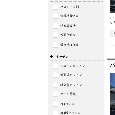
バストイレ別
追焚機能浴室
こ
り
浴室乾燥機
洗面所独立
温水洗浄便座
◆ キッチン
パ
システムキッチン
対面式キッチン
独立型キッチン
オール電化
2口コンロ
3口以上コンロ