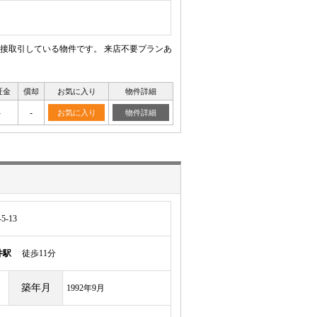
接取引している物件です。 来店不要プランあ
証金
償却
お気に入り
物件詳細
-
-
お気に入り
物件詳細
-13
井駅
徒歩11分
築年月
1992年9月