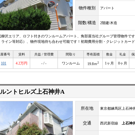
物件種別
アパート
階数/構造
2階建/木造
武柳沢エリア、ロフト付きのワンルームアパート、角部屋当社グループ管理物件です
・ライン等対応）、物件現地待ち合わせ可能です！初期費用分割・クレジットカード
部屋番号
賃料
共益 / 管理費
間取り
専有面積
敷金
礼金
保
2
101
4.2万円
- / -
ワンルーム
1ヶ月
0ヶ月
19.8ｍ
ルントヒルズ上石神井A
所在地
東京都練馬区上石神井1-
交通
西武新宿線
上石神