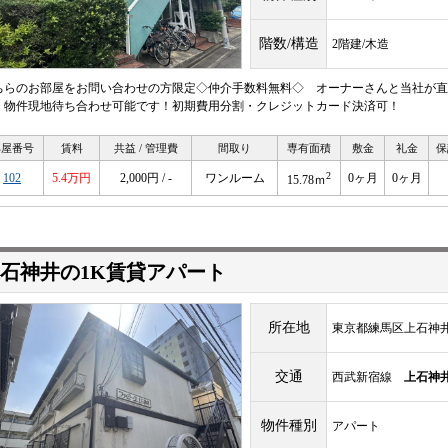
階数/構造
2階建/木造
ちらのお部屋をお問い合わせの方限定◇仲介手数料無料◇ オーナーさんと当社が直
！物件現地待ち合わせ可能です！初期費用分割・クレジットカード決済可！
部屋番号
賃料
共益 / 管理費
間取り
専有面積
敷金
礼金
保
2
102
5.4万円
2,000円 / -
ワンルーム
0ヶ月
0ヶ月
15.78ｍ
石神井の1K賃貸アパート
所在地
東京都練馬区上石神井1-
交通
西武新宿線
上石神
物件種別
アパート