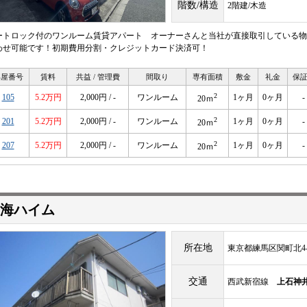
階数/構造
2階建/木造
ートロック付のワンルーム賃貸アパート オーナーさんと当社が直接取引している物
わせ可能です！初期費用分割・クレジットカード決済可！
部屋番号
賃料
共益 / 管理費
間取り
専有面積
敷金
礼金
保
2
105
5.2万円
2,000円 / -
ワンルーム
1ヶ月
0ヶ月
-
20ｍ
2
201
5.2万円
2,000円 / -
ワンルーム
1ヶ月
0ヶ月
-
20ｍ
2
207
5.2万円
2,000円 / -
ワンルーム
1ヶ月
0ヶ月
-
20ｍ
海ハイム
所在地
東京都練馬区関町北4-2
交通
西武新宿線
上石神