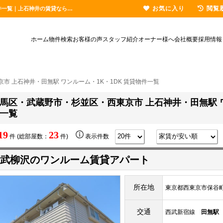
お気に入り
閲覧
練馬区・武蔵野市・杉並区・西東京市 上石神井・田無駅 ワンルーム・1K・1DK 賃貸物件一覧｜上石神井の賃貸ならハウステーション上石神井店
ホーム
物件検索
お客様の声
スタッフ紹介
オーナー様へ
会社概要
採用情報
市 上石神井・田無駅 ワンルーム・1K・1DK 賃貸物件一覧
馬区・武蔵野市・杉並区・西東京市 上石神井・田無駅 ワ
一覧
19
23
件 (総部屋数：
件)
表示件数
武柳沢のワンルーム賃貸アパート
所在地
東京都西東京市保谷町6-
交通
西武新宿線
田無駅