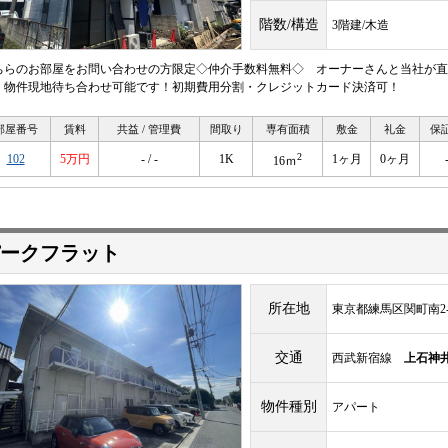
階数/構造
3階建/木造
ちらのお部屋をお問い合わせの方限定◇仲介手数料無料◇ オーナーさんと当社が直
！物件現地待ち合わせ可能です！初期費用分割・クレジットカード決済可！
部屋番号
賃料
共益 / 管理費
間取り
専有面積
敷金
礼金
保
2
102
5万円
- / -
1K
1ヶ月
0ヶ月
16ｍ
ークフラット
所在地
東京都練馬区関町南2-5
交通
西武新宿線
上石神
物件種別
アパート