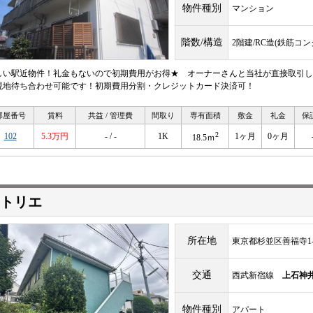
物件種別
マンション
階数/構造
2階建/RC造(鉄筋コ
しい駅近物件！礼金もないので初期費用がお得★ オーナーさんと当社が直接取引し
現地待ち合わせ可能です！初期費用分割・クレジットカード決済可！
部屋番号
賃料
共益 / 管理費
間取り
専有面積
敷金
礼金
保
2
102
5.3万円
- / -
1K
1ヶ月
0ヶ月
18.5ｍ
トリエ
所在地
東京都杉並区善福寺1-1
交通
西武新宿線
上石神
物件種別
アパート