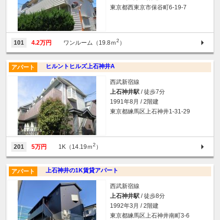
東京都西東京市保谷町6-19-7
2
101
4.2万円
ワンルーム（19.8ｍ
）
ヒルントヒルズ上石神井A
アパート
西武新宿線
上石神井駅
/ 徒歩7分
1991年8月 / 2階建
東京都練馬区上石神井1-31-29
2
201
5万円
1K（14.19ｍ
）
上石神井の1K賃貸アパート
アパート
西武新宿線
上石神井駅
/ 徒歩8分
1992年3月 / 2階建
東京都練馬区上石神井南町3-6