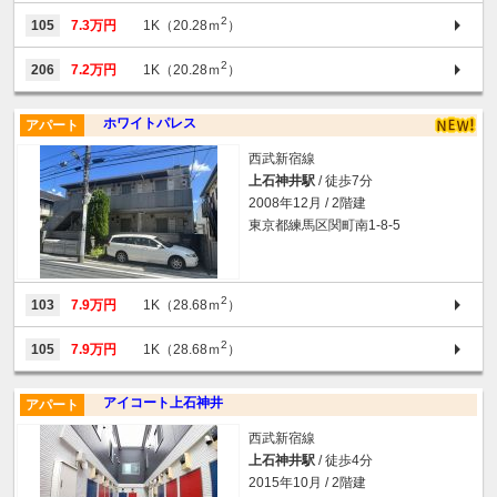
2
105
7.3万円
1K（20.28ｍ
）
2
206
7.2万円
1K（20.28ｍ
）
ホワイトパレス
アパート
西武新宿線
上石神井駅
/ 徒歩7分
2008年12月 / 2階建
東京都練馬区関町南1-8-5
2
103
7.9万円
1K（28.68ｍ
）
2
105
7.9万円
1K（28.68ｍ
）
アイコート上石神井
アパート
西武新宿線
上石神井駅
/ 徒歩4分
2015年10月 / 2階建