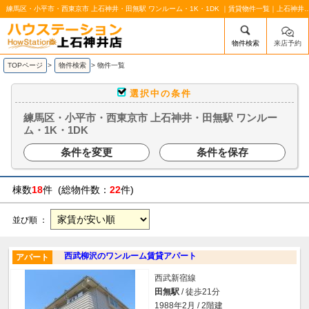
練馬区・小平市・西東京市 上石神井・田無駅 ワンルーム・1K・1DK ｜賃貸物件一覧｜上石
物件検索
来店予約
/mobile_img/head-logo.png
TOPページ
>
物件検索
>
物件一覧
選択中の条件
練馬区・小平市・西東京市 上石神井・田無駅 ワンルー
ム・1K・1DK
条件を変更
条件を保存
棟数
18
件 (総物件数：
22
件)
並び順 ：
西武柳沢のワンルーム賃貸アパート
アパート
西武新宿線
田無駅
/ 徒歩21分
1988年2月 / 2階建