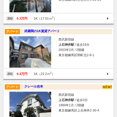
2
202
6.3万円
1K（17.01ｍ
）
武蔵関の1K賃貸アパート
アパート
西武新宿線
上石神井駅
/ 徒歩18分
2003年3月 / 2階建
東京都練馬区関町北2-8-1
2
201
6.4万円
1K（22.2ｍ
）
クレール吉本
アパート
西武新宿線
上石神井駅
/ 徒歩3分
1989年1月 / 2階建
東京都練馬区上石神井2-30-4