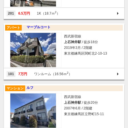
2
201
6.5万円
1K（18.7ｍ
）
マーブルコート
アパート
西武新宿線
上石神井駅
/ 徒歩18分
2019年3月 / 2階建
東京都練馬区関町北2-10-13
2
101
7万円
ワンルーム（16.56ｍ
）
ルフ
マンション
西武新宿線
上石神井駅
/ 徒歩20分
2007年6月 / 2階建
東京都練馬区立野町15-11