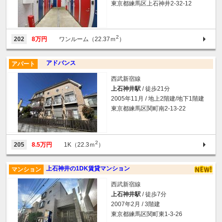
東京都練馬区上石神井2-32-12
2
202
8万円
ワンルーム（22.37ｍ
）
アドバンス
アパート
西武新宿線
上石神井駅
/ 徒歩21分
2005年11月 / 地上2階建/地下1階建
東京都練馬区関町南2-13-22
2
205
8.5万円
1K（22.3ｍ
）
上石神井の1DK賃貸マンション
マンション
西武新宿線
上石神井駅
/ 徒歩7分
2007年2月 / 3階建
東京都練馬区関町東1-3-26