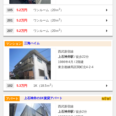
2
105
5.2万円
ワンルーム（20ｍ
）
2
201
5.2万円
ワンルーム（20ｍ
）
2
207
5.2万円
ワンルーム（20ｍ
）
三海ハイム
マンション
西武新宿線
上石神井駅
/ 徒歩22分
1986年4月 / 2階建
東京都練馬区関町北4-2-4
2
102
5.3万円
1K（18.5ｍ
）
上石神井の1K賃貸アパート
アパート
西武新宿線
上石神井駅
/ 徒歩2分