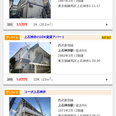
1987年3月 / 2階建
東京都練馬区上石神井1-11-17
2
101
5.5万円
1K（20.2ｍ
）
上石神井の1DK賃貸アパート
アパート
西武新宿線
上石神井駅
/ 徒歩6分
1982年3月 / 2階建
東京都練馬区上石神井1-33-30
2
205
5.8万円
1DK（23ｍ
）
コーポ上石神井
アパート
西武新宿線
上石神井駅
/ 徒歩9分
1971年2月 / 2階建
東京都練馬区上石神井3-28-21