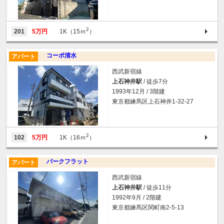
2
201
5万円
1K（15ｍ
）
コーポ清水
アパート
西武新宿線
上石神井駅
/ 徒歩7分
1993年12月 / 3階建
東京都練馬区上石神井1-32-27
2
102
5万円
1K（16ｍ
）
パークフラット
アパート
西武新宿線
上石神井駅
/ 徒歩11分
1992年9月 / 2階建
東京都練馬区関町南2-5-13