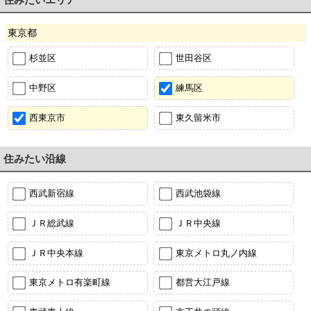
東京都
杉並区
世田谷区
中野区
練馬区
西東京市
東久留米市
住みたい沿線
西武新宿線
西武池袋線
ＪＲ総武線
ＪＲ中央線
ＪＲ中央本線
東京メトロ丸ノ内線
東京メトロ有楽町線
都営大江戸線