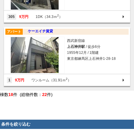
2
305
9万円
1DK（34.3ｍ
）
ケーエイチ賃貸
アパート
西武新宿線
上石神井駅
/ 徒歩6分
1955年12月 / 1階建
東京都練馬区上石神井1-28-18
2
1
9万円
ワンルーム（31.91ｍ
）
棟数
18
件 (総物件数：
22
件)
条件を絞り込む