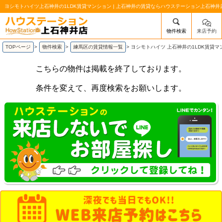
ヨシモトハイツ上石神井の1LDK賃貸マンション | 上石神井の賃貸ならハウステーション上石神井
物件検索
来店予約
/mobile_img/head-logo.png
TOPページ
>
物件検索
>
練馬区の賃貸情報一覧
>
ヨシモトハイツ 上石神井の1LDK賃貸マ
こちらの物件は掲載を終了しております。
条件を変えて、再度検索をお願いします。