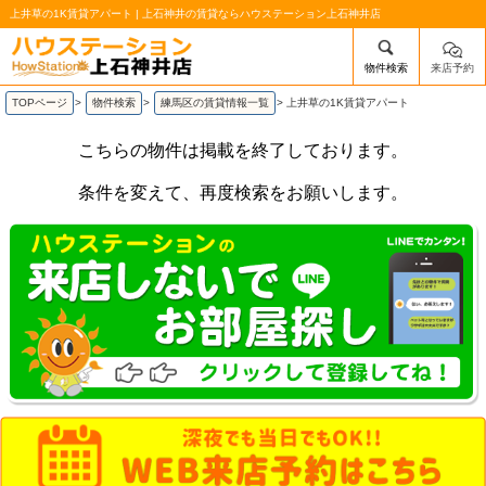
上井草の1K賃貸アパート | 上石神井の賃貸ならハウステーション上石神井店
物件検索
来店予約
/mobile_img/head-logo.png
TOPページ
>
物件検索
>
練馬区の賃貸情報一覧
>
上井草の1K賃貸アパート
こちらの物件は掲載を終了しております。
条件を変えて、再度検索をお願いします。