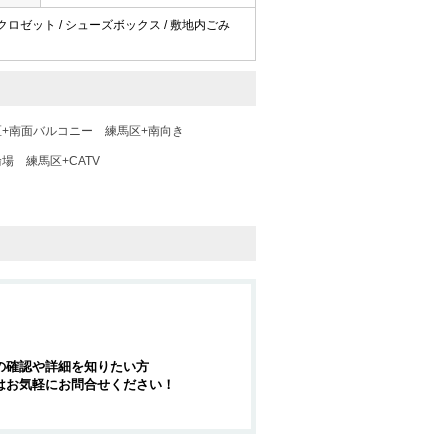
 / クロゼット / シューズボックス / 敷地内ごみ
区+南面バルコニー
練馬区+南向き
輪場
練馬区+CATV
の確認や詳細を知りたい方
はお気軽にお問合せください！