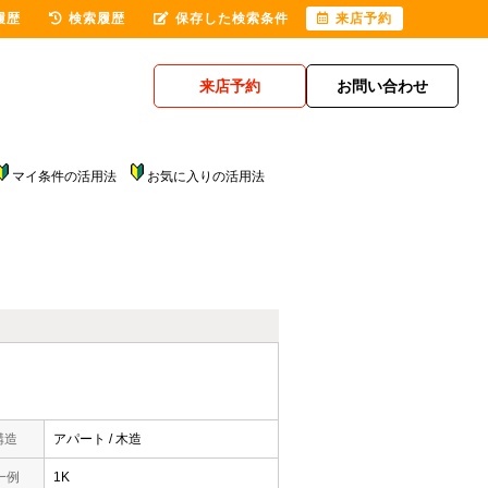
履歴
検索履歴
保存した検索条件
来店予約
来店予約
お問い合わせ
マイ条件の活用法
お気に入りの活用法
構造
アパート / 木造
一例
1K