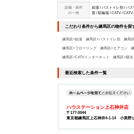
設備・条件
給湯 / バストイレ別 / バス
の一例
置 / 駐輪場 / CATV / 
こだわり条件から練馬区の物件を探
練馬区+給湯
練馬区+バストイレ別
練馬
練馬区+フローリング
練馬区+エアコン
練馬区+CATVインターネット
練馬区+陽当
最近検索した条件一覧
ハウステーション上石神井店
〒177-0044
東京都練馬区上石神井4-1-14 小美野