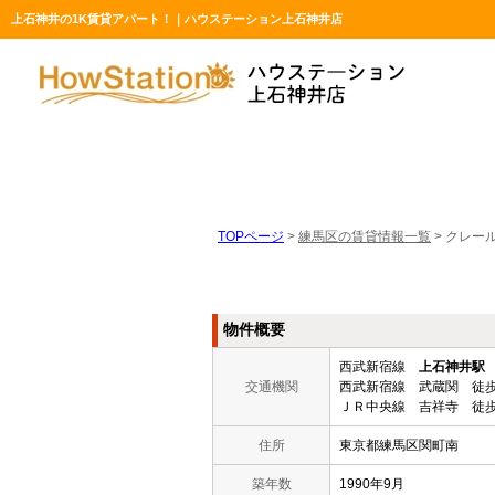
上石神井の1K賃貸アパート！｜ハウステーション上石神井店
TOPページ
>
練馬区の賃貸情報一覧
>
クレール
物件概要
西武新宿線
上石神井駅
交通機関
西武新宿線 武蔵関 徒歩
ＪＲ中央線 吉祥寺 徒歩
住所
東京都練馬区関町南
築年数
1990年9月