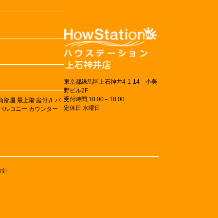
東京都練馬区上石神井4-1-14 小美
野ビル2F
受付時間 10:00～18:00
角部屋
最上階
庭付き
バ
定休日 水曜日
バルコニー
カウンター
方針