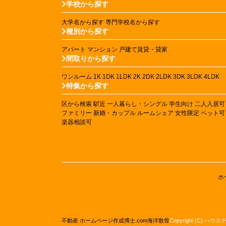
学校から探す
大学名から探す
専門学校名から探す
種別から探す
アパート
マンション
戸建て賃貸・貸家
間取りから探す
ワンルーム
1K
1DK
1LDK
2K
2DK
2LDK
3DK
3LDK
4LDK
特集から探す
区から検索
駅近
一人暮らし・シングル
学生向け
二人入居可
ファミリー
新婚・カップル
ルームシェア
女性限定
ペット可
楽器相談可
ホ
不動産 ホームページ作成
博士.com
海洋散骨
Copyright (C) ハウ