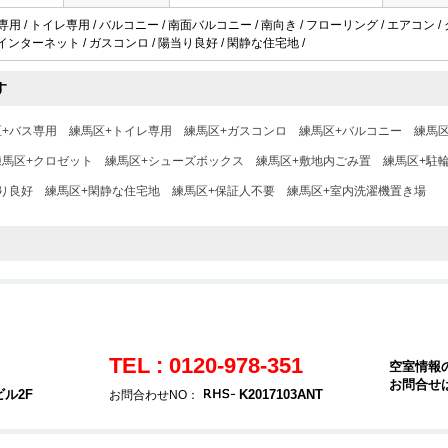
専用 / トイレ専用 / バルコニー / 南面バルコニー / 南向き / フローリング / エアコン
CATVインターネット / ガスコンロ / 陽当り良好 / 閑静な住宅地 /
す
区+バス専用
練馬区+トイレ専用
練馬区+ガスコンロ
練馬区+バルコニー
練馬
練馬区+クロゼット
練馬区+シューズボックス
練馬区+敷地内ごみ置
練馬区+駐
り良好
練馬区+閑静な住宅地
練馬区+保証人不要
練馬区+室内洗濯機置き場
TEL : 0120-978-351
空室情報
お問合せ
ビル2F
K2017103ANT
お問合わせNO：