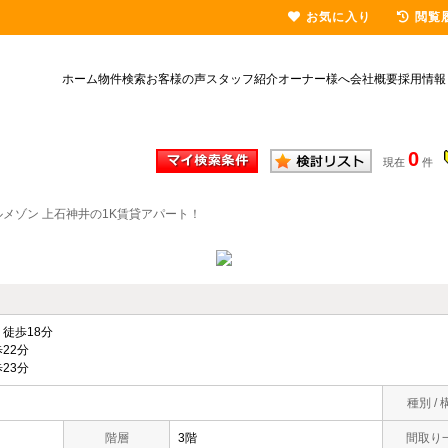
お気に入り
閲覧
ホーム
物件検索
お客様の声
スタッフ紹介
オーナー様へ
会社概要
採用情報
0
現在
件
メゾン 上石神井の1K賃貸アパート！
徒歩18分
22分
23分
種別 / 
階層
3階
間取り