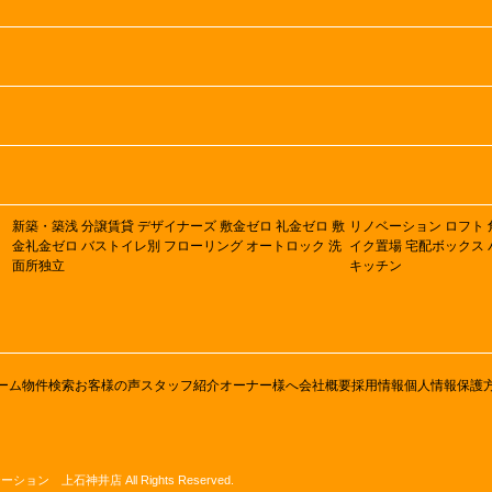
新築・築浅
分譲賃貸
デザイナーズ
敷金ゼロ
礼金ゼロ
敷
リノベーション
ロフト
金礼金ゼロ
バストイレ別
フローリング
オートロック
洗
イク置場
宅配ボックス
面所独立
キッチン
ーム
物件検索
お客様の声
スタッフ紹介
オーナー様へ
会社概要
採用情報
個人情報保護
ステーション 上石神井店 All Rights Reserved.