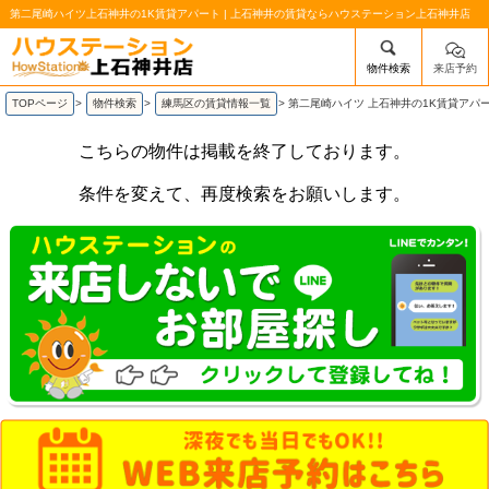
第二尾崎ハイツ上石神井の1K賃貸アパート | 上石神井の賃貸ならハウステーション上石神井店
物件検索
来店予約
/mobile_img/head-logo.png
TOPページ
>
物件検索
>
練馬区の賃貸情報一覧
>
第二尾崎ハイツ 上石神井の1K賃貸アパ
こちらの物件は掲載を終了しております。
条件を変えて、再度検索をお願いします。