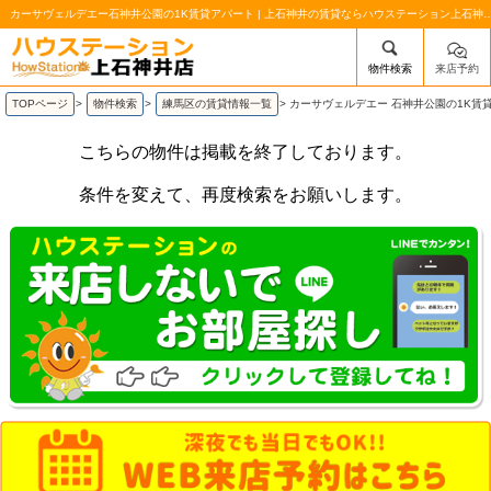
カーサヴェルデエー石神井公園の1K賃貸アパート | 上石神井の賃貸
物件検索
来店予約
/mobile_img/head-logo.png
TOPページ
>
物件検索
>
練馬区の賃貸情報一覧
>
カーサヴェルデエー 石神井公園の1K賃
こちらの物件は掲載を終了しております。
条件を変えて、再度検索をお願いします。