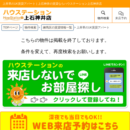
上井草の1K賃貸アパート | 上石神井の賃貸ならハウステーション上石神井店
物件検索
来店予約
/mobile_img/head-logo.png
TOPページ
>
物件検索
>
練馬区の賃貸情報一覧
>
上井草の1K賃貸アパート
こちらの物件は掲載を終了しております。
条件を変えて、再度検索をお願いします。